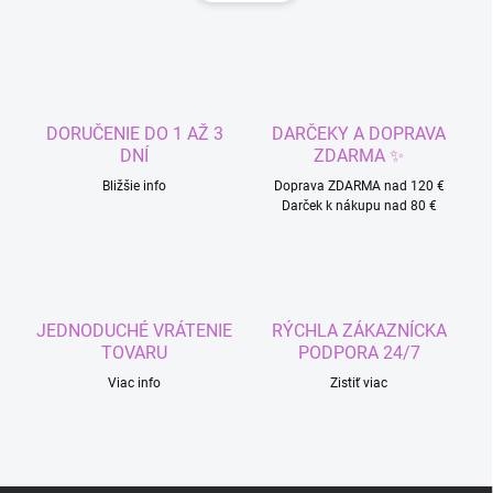
d
n
a
k
c
o
i
e
v
p
a
r
DORUČENIE DO 1 AŽ 3
DARČEKY A DOPRAVA
n
v
DNÍ
ZDARMA ✨
i
k
Bližšie info
Doprava ZDARMA nad 120 €
e
y
Darček k nákupu nad 80 €
v
ý
p
i
s
u
JEDNODUCHÉ VRÁTENIE
RÝCHLA ZÁKAZNÍCKA
TOVARU
PODPORA 24/7
Viac info
Zistiť viac