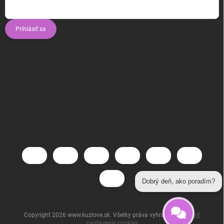
Prihlásiť sa
Dobrý deň, ako poradím?
Copyright 2026
www.kuzlove.sk
. Všetky práva vyhradené.
Upraviť
nastavenie cookies