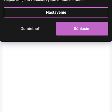
príčeskov.
Nastavenie
Odmietnuť
Súhlasím
SKLADOM
SKLADOM
Kanekalon - farebné
Kanekalon - farebné
copíky - zelené - A24
copíky - ružovo
fialová MB16
€6,90
€6,90
€5,61 bez DPH
€5,61 bez DPH
Do košíka
Do košíka
Kanekalon je umelé vlákno a
používa na zapletanie a