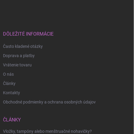
Z
á
p
ä
t
i
DÔLEŽITÉ INFORMÁCIE
e
Často kladené otázky
Doprava a platby
Vrátenie tovaru
O nás
Články
Kontakty
Obchodné podmienky a ochrana osobných údajov
ČLÁNKY
Vložky, tampóny alebo menštruačné nohavičky?