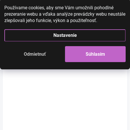
Používame cookies, aby sme Vám umožnili pohodlné
prezeranie webu a vďaka analýze prevádzky webu neustále
zlepšovali jeho funkcie, výkon a použiteľnosť.
Nastavenie
Odmietnuť
Súhlasím
SKLADOM
SKLADOM
Sienna - dlhá čierna -
Elena - krátka sivá
sivá parochňa
parochňa s čiernym
melírom a ofinou
€34
€46
€27,64 bez DPH
€37,40 bez DPH
Do košíka
Do košíka