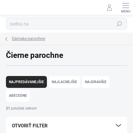
Prejsť
na
Kúzelný zákaznícky servis
obsah
Hľadať
Dámske parochne
Čierne parochne
R
a
NAJPREDÁVANEJŠIE
NAJLACNEJŠIE
NAJDRAHŠIE
d
e
ABECEDNE
n
i
21
položiek celkom
e
p
OTVORIŤ FILTER
r