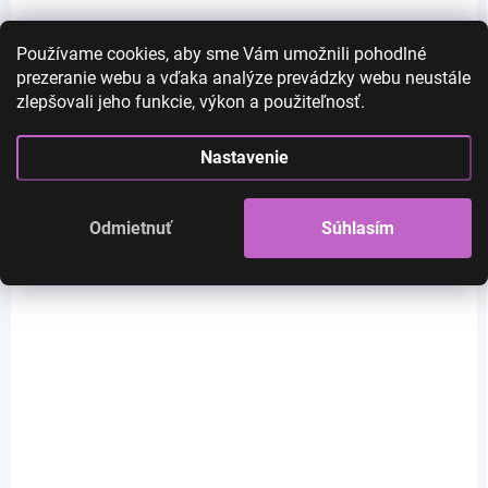
Do košíka
Používame cookies, aby sme Vám umožnili pohodlné
prezeranie webu a vďaka analýze prevádzky webu neustále
zlepšovali jeho funkcie, výkon a použiteľnosť.
Nastavenie
Odmietnuť
Súhlasím
SKLADOM
SKLADOM
Rachel - lace front
Emily - zlatá blond
dlhá ružová vlnitá
dlhá parochňa s
parochňa
ofinou
€68
€29
€55,28 bez DPH
€23,58 bez DPH