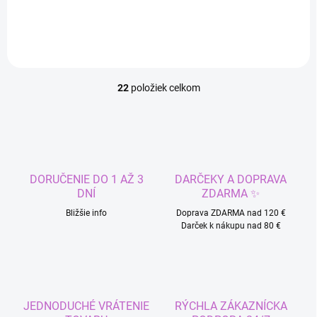
Odoslať
22
položiek celkom
O
v
l
á
d
a
c
DORUČENIE DO 1 AŽ 3
DARČEKY A DOPRAVA
i
DNÍ
ZDARMA ✨
e
p
Bližšie info
Doprava ZDARMA nad 120 €
r
Darček k nákupu nad 80 €
v
k
y
v
ý
JEDNODUCHÉ VRÁTENIE
RÝCHLA ZÁKAZNÍCKA
p