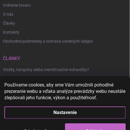
Vrátenie tovaru
O nás
Články
Kontakty
Obchodné podmienky a ochrana osobných údajov
ČLÁNKY
Vložky, tampóny alebo menštruačné nohavičky?
Kúzelné a kreatívne stavebnice pre deti
Používame cookies, aby sme Vám umožnili pohodlné
Splňte si sen o morskej panne: Kompletná súprava plaviek s
prezeranie webu a vďaka analýze prevádzky webu neustále
chvostom
zlepšovali jeho funkcie, výkon a použiteľnosť.
KONTAKT
Nastavenie
info
@
kuzlove.sk