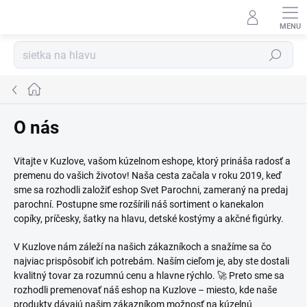
Prejsť
na
Kúzelný zákaznícky servis
obsah
Hľadať
Domov
O nás
Vitajte v Kuzlove, vašom kúzelnom eshope, ktorý prináša radosť a
premenu do vašich životov! Naša cesta začala v roku 2019, keď
sme sa rozhodli založiť eshop Svet Parochni, zameraný na predaj
parochní. Postupne sme rozšírili náš sortiment o kanekalon
copíky, príčesky, šatky na hlavu, detské kostýmy a akčné figúrky.
V Kuzlove nám záleží na našich zákazníkoch a snažíme sa čo
najviac prispôsobiť ich potrebám. Naším cieľom je, aby ste dostali
kvalitný tovar za rozumnú cenu a hlavne rýchlo. 🚀 Preto sme sa
rozhodli premenovať náš eshop na Kuzlove – miesto, kde naše
produkty dávajú našim zákazníkom možnosť na kúzelnú