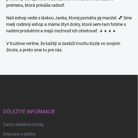
premenu, ktorá prináša radosť.
Náš eshop vedie s láskou Janka, ktorej pomáha jej manžel. 💕 Sme
malý rodinný eshop a máme štyri dcéry, ktoré sem-tam fotíme s
našimi produktmi a majú možnosť ich otestovať. 👧👧👧👧
V Kuzlove veríme, že každý si zaslúži trochu kúzla vo svojom
živote, a preto sme tu pre vás.
Z
á
p
ä
t
i
DÔLEŽITÉ INFORMÁCIE
e
Často kladené otázky
Doprava a platby