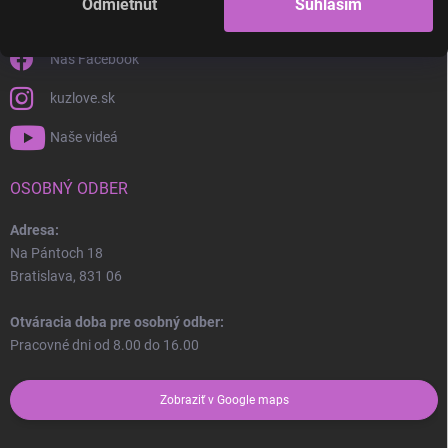
Odmietnuť
Súhlasím
+421 904 525 534
Náš Facebook
kuzlove.sk
Naše videá
OSOBNÝ ODBER
Adresa:
Na Pántoch 18
Bratislava, 831 06
Otváracia doba pre osobný odber:
Pracovné dni od 8.00 do 16.00
Odoslať
Zobraziť v Google maps