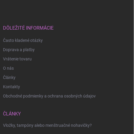
á
p
ä
t
i
DÔLEŽITÉ INFORMÁCIE
e
Často kladené otázky
Doprava a platby
Vrátenie tovaru
O nás
Články
Kontakty
Obchodné podmienky a ochrana osobných údajov
ČLÁNKY
Vložky, tampóny alebo menštruačné nohavičky?