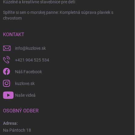
Kúzelné a kreatívne stavebnice pre deti
Splňte si sen o morskej panne: Kompletná súprava plaviek s
chvostom
KONTAKT
info
@
kuzlove.sk
+421 904 525 534
Náš Facebook
kuzlove.sk
Naše videá
OSOBNÝ ODBER
Adresa:
Na Pántoch 18