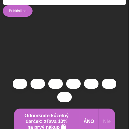
Prihlásiť sa
Odomknite kúzelný
Copyright 2026
www.kuzlove.sk
. Všetky práva vyhradené.
Upraviť
darček: zľava 10%
ÁNO
Nie
nastavenie cookies
na prvý nákup 🛍️