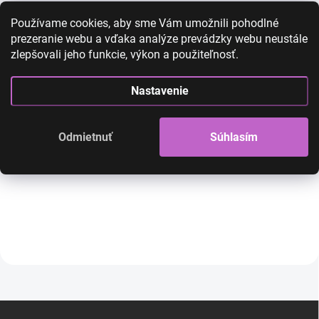
Používame cookies, aby sme Vám umožnili pohodlné
prezeranie webu a vďaka analýze prevádzky webu neustále
zlepšovali jeho funkcie, výkon a použiteľnosť.
Kanekalon - farebné
Kanekalon - fare
copíky hnedá - trblietavé
copíky - bie
K1
Nastavenie
12,00 €
6,90 €
12,00 €
6,90 €
5,61 € bez DPH
5,61 € bez DPH
Odmietnuť
Súhlasím
SKLADOM
Ombré kanekalonový cop s
trblietavým efektom.
Do košíka
Do košíka
Z