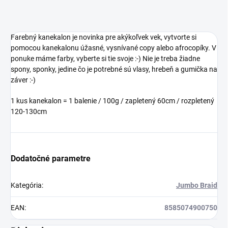
Farebný kanekalon je novinka pre akýkoľvek vek, vytvorte si
pomocou kanekalonu úžasné, vysnívané copy alebo afrocopíky. V
ponuke máme farby, vyberte si tie svoje :-) Nie je treba žiadne
spony, sponky, jedine čo je potrebné sú vlasy, hrebeň a gumička na
záver :-)
1 kus kanekalon = 1 balenie / 100g / zapletený 60cm / rozpletený
120-130cm
Dodatočné parametre
Kategória
:
Jumbo Braid
EAN
:
8585074900750