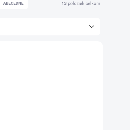
13
položiek celkom
ABECEDNE
KLADOM
SKLADOM
stá-
Príčesok ofina - hnedý
- 2/33