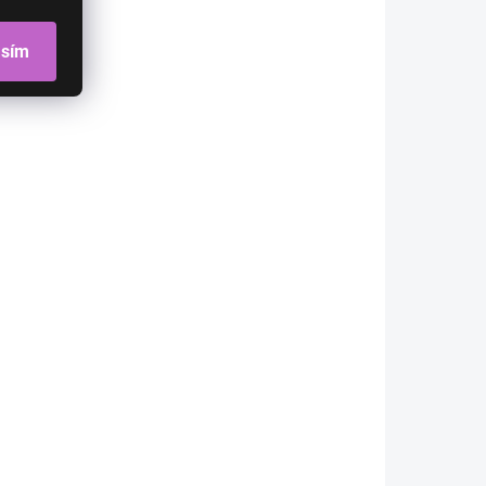
asím
KLADOM
SKLADOM
hnedá
Príčesok ofina Clip In
tmavá hnedá
€9
€7,32 bez DPH