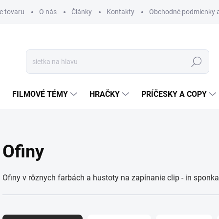
e tovaru
O nás
Články
Kontakty
Obchodné podmienky a
Hľadať
FILMOVÉ TÉMY
HRAČKY
PRÍČESKY A COPY
Ofiny
Ofiny v rôznych farbách a hustoty na zapínanie clip - in sponk
R