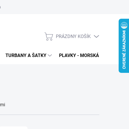
 ochrana osobných údajov
PRÁZDNY KOŠÍK
NÁKUPNÝ
KOŠÍK
TURBANY A ŠATKY
PLAVKY - MORSKÁ PANNA
T
ami