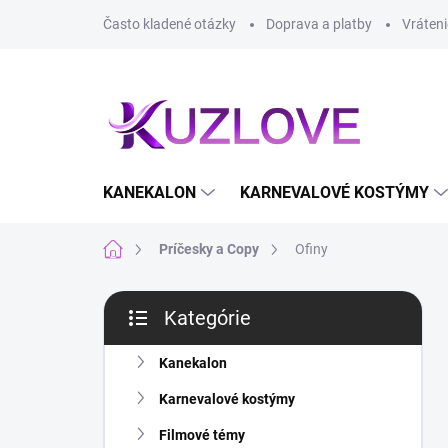
Prejsť
Často kladené otázky
Doprava a platby
Vráteni
na
obsah
KANEKALON
KARNEVALOVÉ KOSTÝMY
Domov
Príčesky a Copy
Ofiny
B
Kategórie
o
Preskočiť
č
kategórie
n
Kanekalon
ý
Karnevalové kostýmy
p
a
Filmové témy