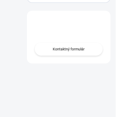
Máte otázku?
Obráťte sa na nás.
Kontaktný formulár