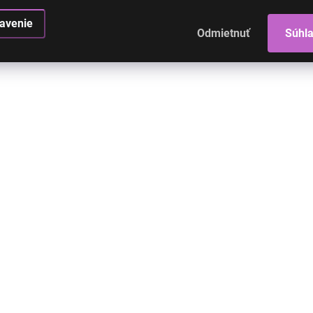
avenie
Odmietnuť
Súhl
SKLADOM
S
Príčesok ofina hustá-
Príčesok ofina - 
tmavohnedá až čierna
s melírom 2/30
s blond melírom
€9,90
€16
€8,05 bez DPH
€13,01 bez DPH