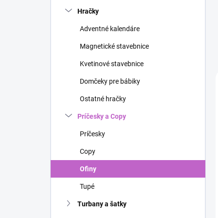
n
Hračky
e
l
Adventné kalendáre
Magnetické stavebnice
Kvetinové stavebnice
Domčeky pre bábiky
Ostatné hračky
Príčesky a Copy
Príčesky
Copy
Ofiny
Tupé
Turbany a šatky