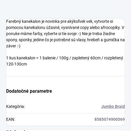
Farebný kanekalon je novinka pre akýkoľvek vek, vytvorte si
pomocou kanekalonu úžasné, vysnívané copy alebo afrocopíky. V
ponuke máme farby, vyberte si tie svoje :-) Nie je treba žiadne
spony, sponky, jedine čo je potrebné sú vlasy, hrebeň a gumička na
záver :-)
1 kus kanekalon = 1 balenie / 100g / zapletený 60cm / rozpletený
120-130cm
Dodatočné parametre
Kategória
:
Jumbo Braid
EAN
:
8585074900569