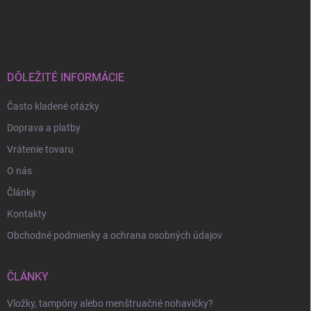
Z
á
p
ä
t
i
DÔLEŽITÉ INFORMÁCIE
e
Často kladené otázky
Doprava a platby
Vrátenie tovaru
O nás
Články
Kontakty
Obchodné podmienky a ochrana osobných údajov
ČLÁNKY
Odoslať
Vložky, tampóny alebo menštruačné nohavičky?