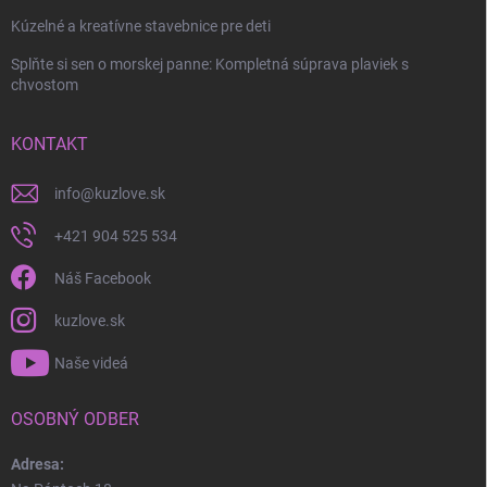
Kúzelné a kreatívne stavebnice pre deti
Splňte si sen o morskej panne: Kompletná súprava plaviek s
chvostom
KONTAKT
info
@
kuzlove.sk
+421 904 525 534
Náš Facebook
kuzlove.sk
Naše videá
OSOBNÝ ODBER
Adresa: