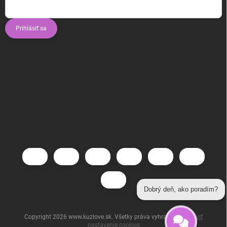
Prihlásiť sa
Dobrý deň, ako poradím?
Copyright 2026
www.kuzlove.sk
. Všetky práva vyhradené.
Upraviť
nastavenie cookies