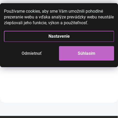
Používame cookies, aby sme Vám umožnili pohodlné
prezeranie webu a vďaka analýze prevádzky webu neustále
Kanekalon - farebné
Kanekalon - fare
zlepšovali jeho funkcie, výkon a použiteľnosť.
copíky - čierno - biele -
copíky - čierno - 
B33/B44
biele - C64
Nastavenie
10,00 €
5,90 €
11,00 €
6,90 €
4,80 € bez DPH
5,61 € bez DPH
Odmietnuť
Súhlasím
SKLADOM
Do košíka
Do košíka