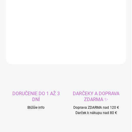
DORUČIŤ DO:
11.8.2026
−
+
Pridať do košíka
DETAILNÉ INFORMÁCIE
OPÝTAŤ SA
STRÁŽIŤ
DORUČENIE DO 1 AŽ 3
DARČEKY A DOPRAVA
DNÍ
ZDARMA ✨
Bližšie info
Doprava ZDARMA nad 120 €
Darček k nákupu nad 80 €