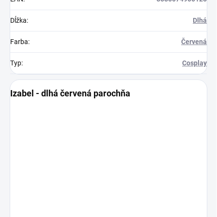
Dĺžka
:
Dlhá
Farba
:
Červená
Typ
:
Cosplay
Izabel - dlhá červená parochňa