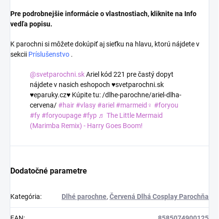
Pre podrobnejšie informácie o vlastnostiach, kliknite na Info
vedľa popisu.
K parochni si môžete dokúpiť aj sieťku na hlavu, ktorú nájdete v
sekcii
Príslušenstvo
.
@svetparochni.sk
Ariel kód 221 pre častý dopyt
nájdete v nasich eshopoch ♥️svetparochni.sk
♥️eparuky.cz♥️ Kúpite tu: /dlhe-parochne/ariel-dlha-
cervena/
#hair
#vlasy
#ariel
#marmeid‍♀️
#foryou
#fy
#foryoupage
#fyp
♬ The Little Mermaid
(Marimba Remix) - Harry Goes Boom!
Dodatočné parametre
Kategória
:
Dlhé parochne
,
Červená Dlhá Cosplay Parochňa
EAN
:
8585074900125