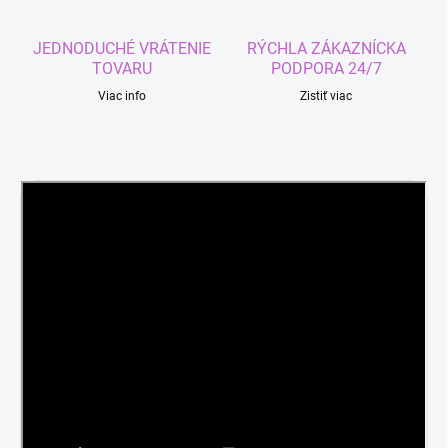
JEDNODUCHÉ VRÁTENIE
RÝCHLA ZÁKAZNÍCKA
TOVARU
PODPORA 24/7
Viac info
Zistiť viac