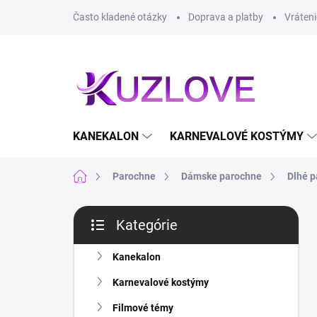
Prejsť
Často kladené otázky
Doprava a platby
Vráteni
na
obsah
KANEKALON
KARNEVALOVÉ KOSTÝMY
Domov
Parochne
Dámske parochne
Dlhé 
B
Kategórie
o
Preskočiť
č
kategórie
n
Kanekalon
ý
Karnevalové kostýmy
p
a
Filmové témy