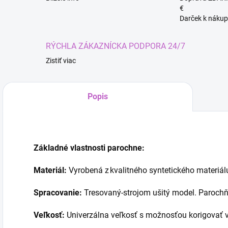
€
Darček k nákup
RÝCHLA ZÁKAZNÍCKA PODPORA 24/7
Zistiť viac
Popis
Kúze
Základné vlastnosti parochne:
Materiál:
Vyrobená z kvalitného syntetického materiá
Spracovanie:
Tresovaný-strojom ušitý model. Parochň
Veľkosť:
Univerzálna veľkosť s možnosťou korigovať v