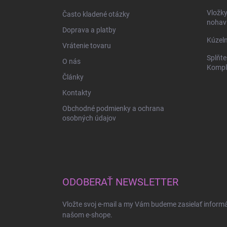
i
Vložk
Často kladené otázky
e
nohav
Doprava a platby
Kúzeln
Vrátenie tovaru
Splňte
O nás
Komple
Články
Kontakty
Obchodné podmienky a ochrana
osobných údajov
ODOBERAŤ NEWSLETTER
Vložte svoj e-mail a my Vám budeme zasielať inform
našom e-shope.