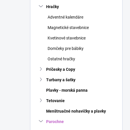
n
Hračky
e
l
Adventné kalendáre
Magnetické stavebnice
Kvetinové stavebnice
Domčeky pre bábiky
Ostatné hračky
Príčesky a Copy
Turbany a šatky
Plavky - morská panna
Tetovanie
Menštruačné nohavičky a plavky
Parochne