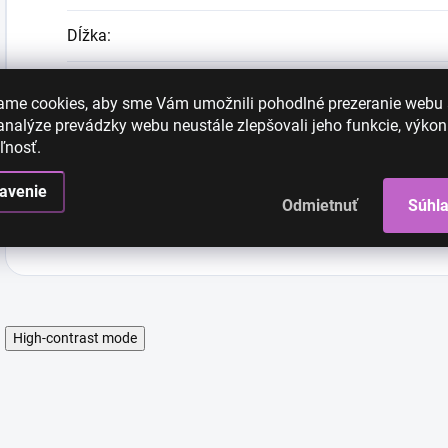
Dĺžka
:
Farba
:
ame cookies, aby sme Vám umožnili pohodlné prezeranie webu
nalýze prevádzky webu neustále zlepšovali jeho funkcie, výkon
Tvar
:
ľnosť.
Typ
:
avenie
Odmietnuť
Súhl
High-contrast mode