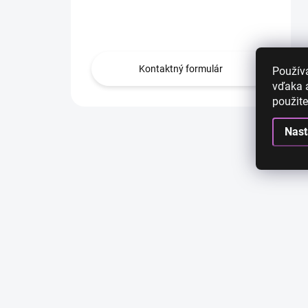
Obráťte sa na nás.
Kontaktný formulár
Použív
vďaka a
použite
Nast