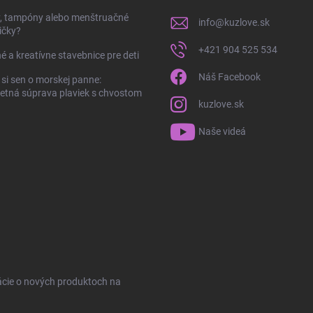
y, tampóny alebo menštruačné
info
@
kuzlove.sk
ičky?
+421 904 525 534
é a kreatívne stavebnice pre deti
Náš Facebook
 si sen o morskej panne:
tná súprava plaviek s chvostom
kuzlove.sk
Naše videá
ácie o nových produktoch na