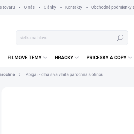
e tovaru
O nás
Články
Kontakty
Obchodné podmienky a
Hľadať
FILMOVÉ TÉMY
HRAČKY
PRÍČESKY A COPY
parochne
Abigail - dlhá sivá vlnitá parochňa s ofinou
Neohodnotené
Podrobnosti hodnotenia
ZNAČKA
€
€31
Jedn
SK