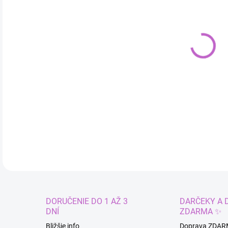
cena
MÔŽ
DO:
10.
DETA
DORUČENIE DO 1 AŽ 3
DARČEKY A 
DNÍ
ZDARMA ✨
Bližšie info
Doprava ZDAR