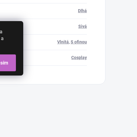
Dlhá
Sivá
 a
 a
Vlnitá
,
S ofinou
Cosplay
asím