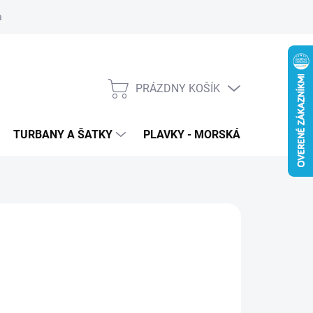
 ochrana osobných údajov
PRÁZDNY KOŠÍK
NÁKUPNÝ
KOŠÍK
TURBANY A ŠATKY
PLAVKY - MORSKÁ PANNA
T
:
WIGOROUS
69
€39
,71 bez DPH
otková
LADOM