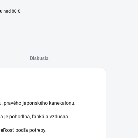
u nad 80 €
Diskusia
lný zákaznícky servis
lu, pravého japonského kanekalonu.
a je pohodlná, ľahká a vzdušná.
eľkosť podľa potreby.