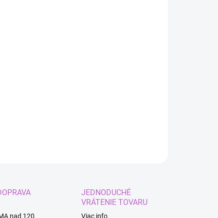
:
EME DORUČIŤ
8.2026
−
+
Pridať do košíka
ILNÉ INFORMÁCIE
OPÝTAŤ SA
STRÁŽIŤ
DOPRAVA
JEDNODUCHÉ
VRÁTENIE TOVARU
MA nad 120
Viac info