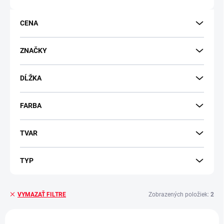
o
d
CENA
u
k
t
ZNAČKY
o
v
DĹŽKA
FARBA
TVAR
TYP
Zobrazených položiek:
2
VYMAZAŤ FILTRE
V