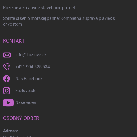
Kúzelné a kreatívne stavebnice pre deti
Splňte si sen o morskej panne: Kompletná súprava plaviek s
chvostom
Odoslať
KONTAKT
info
@
kuzlove.sk
+421 904 525 534
Náš Facebook
kuzlove.sk
Naše videá
OSOBNÝ ODBER
Adresa: