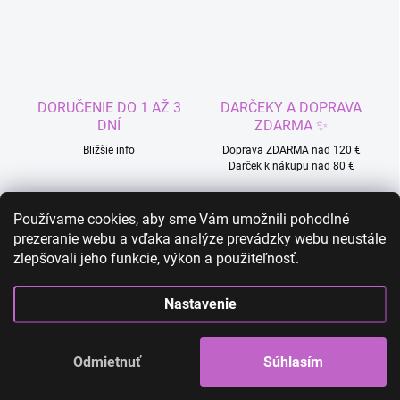
v
l
á
d
a
c
DORUČENIE DO 1 AŽ 3
DARČEKY A DOPRAVA
i
DNÍ
ZDARMA ✨
e
p
Bližšie info
Doprava ZDARMA nad 120 €
r
Darček k nákupu nad 80 €
v
k
Používame cookies, aby sme Vám umožnili pohodlné
y
v
prezeranie webu a vďaka analýze prevádzky webu neustále
ý
zlepšovali jeho funkcie, výkon a použiteľnosť.
JEDNODUCHÉ VRÁTENIE
RÝCHLA ZÁKAZNÍCKA
p
TOVARU
PODPORA 24/7
i
Nastavenie
s
Viac info
Zistiť viac
u
Odmietnuť
Súhlasím