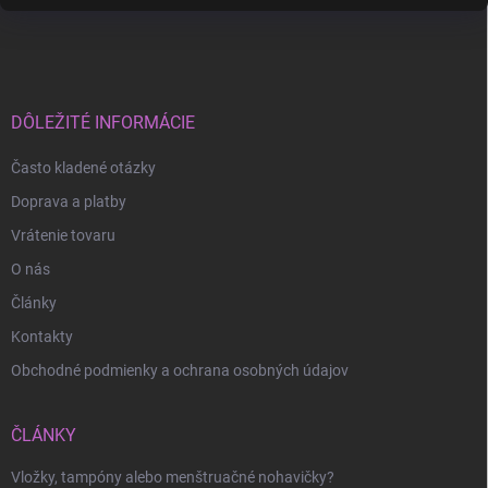
Z
á
p
ä
t
i
DÔLEŽITÉ INFORMÁCIE
e
Často kladené otázky
Doprava a platby
Vrátenie tovaru
O nás
Články
Kontakty
Obchodné podmienky a ochrana osobných údajov
ČLÁNKY
Vložky, tampóny alebo menštruačné nohavičky?