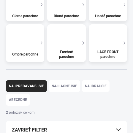
Čierne parochne
Blond parochne
Hnedé parochne
Farebné
LACE FRONT
Ombre parochne
parochne
parochne
R
a
NAJPREDÁVANEJŠIE
NAJLACNEJŠIE
NAJDRAHŠIE
d
e
ABECEDNE
n
i
2
položiek celkom
e
p
ZAVRIEŤ FILTER
r