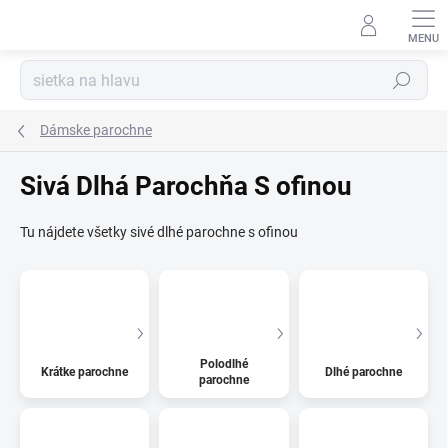
Prejsť
na
Kúzelný zákaznícky servis
obsah
Hľadať
Dámske parochne
Sivá Dlhá Parochňa S ofinou
Tu nájdete všetky sivé dlhé parochne s ofinou
Polodlhé
Krátke parochne
Dlhé parochne
parochne