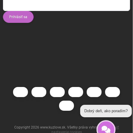
Prihlásiť sa
Dobrý deň, ako poradím?
Copyright 2026
www.kuzlove.sk
. Všetky práva vyhradené.
Upraviť
nastavenie cookies