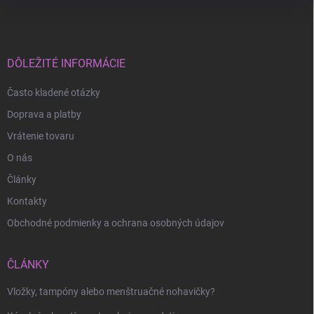
á
p
ä
t
i
DÔLEŽITÉ INFORMÁCIE
e
Často kladené otázky
Doprava a platby
Vrátenie tovaru
O nás
Články
Kontakty
Obchodné podmienky a ochrana osobných údajov
ČLÁNKY
Vložky, tampóny alebo menštruačné nohavičky?