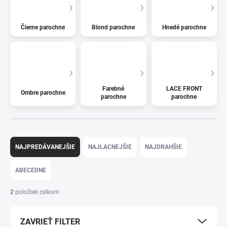
Čierne parochne
Blond parochne
Hnedé parochne
Farebné
LACE FRONT
Ombre parochne
parochne
parochne
R
a
NAJPREDÁVANEJŠIE
NAJLACNEJŠIE
NAJDRAHŠIE
d
e
ABECEDNE
n
i
2
položiek celkom
e
p
ZAVRIEŤ FILTER
r