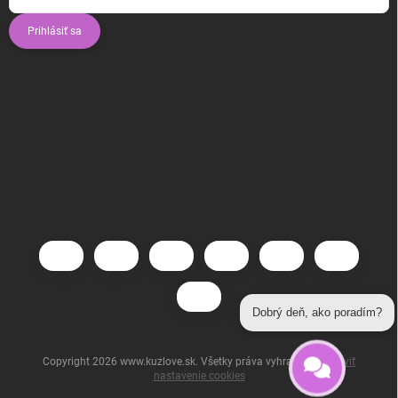
Prihlásiť sa
Dobrý deň, ako poradím?
Copyright 2026
www.kuzlove.sk
. Všetky práva vyhradené.
Upraviť
nastavenie cookies