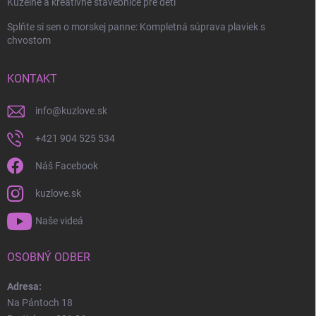
Kúzelné a kreatívne stavebnice pre deti
Splňte si sen o morskej panne: Kompletná súprava plaviek s
chvostom
Odoslať
KONTAKT
info
@
kuzlove.sk
+421 904 525 534
Náš Facebook
kuzlove.sk
Naše videá
OSOBNÝ ODBER
Adresa:
Na Pántoch 18