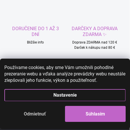
l
á
d
a
c
DORUČENIE DO 1 AŽ 3
DARČEKY A DOPRAVA
i
DNÍ
ZDARMA ✨
e
p
Bližšie info
Doprava ZDARMA nad 120 €
r
Darček k nákupu nad 80 €
v
k
y
Používame cookies, aby sme Vám umožnili pohodlné
v
prezeranie webu a vďaka analýze prevádzky webu neustále
ý
zlepšovali jeho funkcie, výkon a použiteľnosť.
JEDNODUCHÉ VRÁTENIE
RÝCHLA ZÁKAZNÍCKA
p
TOVARU
PODPORA 24/7
i
s
Viac info
Zistiť viac
Nastavenie
u
Odmietnuť
Súhlasím
Z