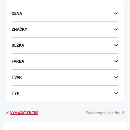
o
d
CENA
u
k
t
ZNAČKY
o
v
DĹŽKA
FARBA
TVAR
TYP
Zobrazených položiek:
2
VYMAZAŤ FILTRE
V