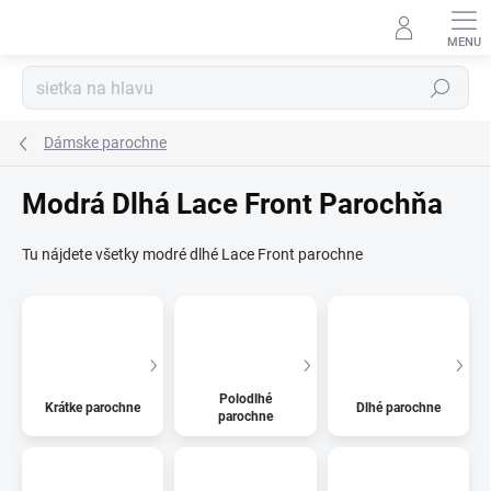
Prejsť
na
Kúzelný zákaznícky servis
obsah
Hľadať
Dámske parochne
Modrá Dlhá Lace Front Parochňa
Tu nájdete všetky modré dlhé Lace Front parochne
Polodlhé
Krátke parochne
Dlhé parochne
parochne