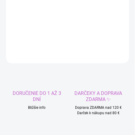
DORUČIŤ DO:
10.8.2026
−
+
Pridať do košíka
DETAILNÉ INFORMÁCIE
OPÝTAŤ SA
STRÁŽIŤ
DORUČENIE DO 1 AŽ 3
DARČEKY A DOPRAVA
DNÍ
ZDARMA ✨
Bližšie info
Doprava ZDARMA nad 120 €
Darček k nákupu nad 80 €