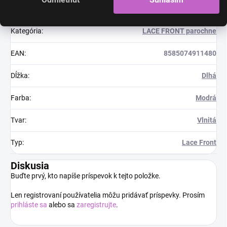
Dodatočné parametre
Kategória
:
LACE FRONT parochne
EAN
:
8585074911480
Dĺžka
:
Dlhá
Farba
:
Modrá
Tvar
:
Vlnitá
Typ
:
Lace Front
Diskusia
Buďte prvý, kto napíše príspevok k tejto položke.
Len registrovaní používatelia môžu pridávať príspevky. Prosím
prihláste sa
alebo sa
zaregistrujte
.