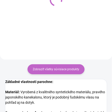
€5
€5,90
€4,07 bez DPH
€4,80 bez DPH
Do košíka
Do košíka
Prestrihajte si vlasy, či parochňu
Zobraziť všetky súvisiace produkty
Základné vlastnosti parochne:
Materiál:
Vyrobená z kvalitného syntetického materiálu, pravého
japonského kanekalonu, ktorý je podobný ľudskému vlasu na
pohľad aj na dotyk.