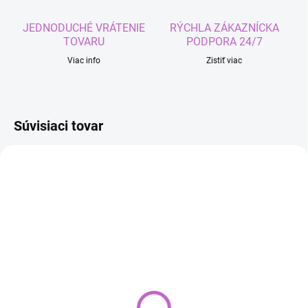
JEDNODUCHÉ VRÁTENIE
RÝCHLA ZÁKAZNÍCKA
TOVARU
PODPORA 24/7
Viac info
Zistiť viac
Súvisiaci tovar
SKLADOM
SKLADOM
Sieťka na hlavu - telová -
Set Barber na strihanie
2ks
vlasov