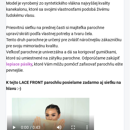
Model je vyrobený zo syntetického vlákna najvyššej kvality
kanekalonu, ktoré sa svojimi vlastnosťami podobá živému
ľudskému vlasu.
Priesvitnú sieťku na prednej časti si majiteľka parochne
upraví/skráti podľa vlastnej potreby a tvaru čela.
Tento druh parochne je určený pre zvlášť náročnejšiu zákazníčku
pre svoju mimoriadnu kvalitu.
Veľkosť parochne je univerzálna a dá sa korigovať gumičkami,
ktoré sú umiestnené na zátylku parochne. Odporúčame zakúpiť
lepiace pásiky
,
ktoré Vám môžu pomôcť zafixovať parochňu ešte
pevnejšie.
K tejto LACE FRONT parochňu posielame zadarmo aj sieťku na
hlavu :-)