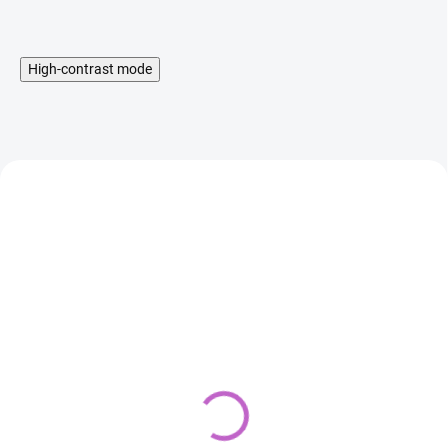
High-contrast mode
AKCIA
AKCIA
Alexandra - lace front dlhá
Bella - lace front 
modrá parochňa
vlnitá parochňa