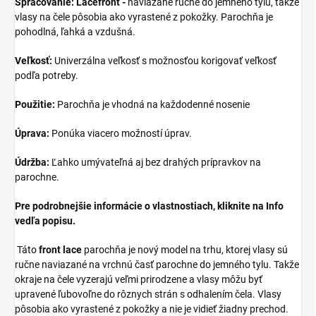
Spracovanie: Lacefront -
naviazané ručne do jemného tylu, takže
vlasy na čele pôsobia ako vyrastené z pokožky. Parochňa je
pohodlná, ľahká a vzdušná.
Veľkosť:
Univerzálna veľkosť s možnosťou korigovať veľkosť
podľa potreby.
Použitie:
Parochňa je vhodná na každodenné nosenie
Úprava:
Ponúka viacero možností úprav.
Údržba:
Ľahko umývateľná aj bez drahých prípravkov na
parochne.
Pre podrobnejšie informácie o vlastnostiach, kliknite na Info
vedľa popisu.
Táto
front lace
parochňa je nový model na trhu, ktorej vlasy sú
ručne naviazané na vrchnú časť parochne do jemného tylu. Takže
okraje na čele vyzerajú veľmi prirodzene a vlasy môžu byť
upravené ľubovoľne do rôznych strán s odhalením čela. Vlasy
pôsobia ako vyrastené z pokožky a nie je vidieť žiadny prechod.