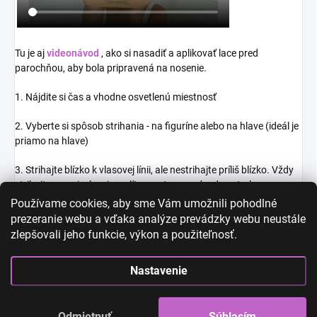
Tu je aj
videonávod
, ako si nasadiť a aplikovať lace pred
parochňou, aby bola pripravená na nosenie.
1. Nájdite si čas a vhodne osvetlenú miestnosť
2. Vyberte si spôsob strihania - na figuríne alebo na hlave (ideál je
priamo na hlave)
3. Strihajte blízko k vlasovej línii, ale nestrihajte príliš blízko.
Vždy
strihajte menej, ako si myslíte a potom v prípade potreby
dostrihnete viac
Používame cookies, aby sme Vám umožnili pohodlné
prezeranie webu a vďaka analýze prevádzky webu neustále
4. Nestrihajte rovno ale skôr malými cik cak či kľukatými pohybmi
zlepšovali jeho funkcie, výkon a použiteľnosť.
5. Príjemné nosenie :-)
Nastavenie
Odmietnuť
Súhlasím