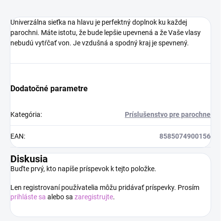
Univerzálna sieťka na hlavu je perfektný doplnok ku každej
parochni. Máte istotu, že bude lepšie upevnená a že Vaše vlasy
nebudú vytŕčať von. Je vzdušná a spodný kraj je spevnený.
Dodatočné parametre
Kategória
:
Príslušenstvo pre parochne
EAN
:
8585074900156
Diskusia
Buďte prvý, kto napíše príspevok k tejto položke.
Len registrovaní používatelia môžu pridávať príspevky. Prosím
prihláste sa
alebo sa
zaregistrujte
.