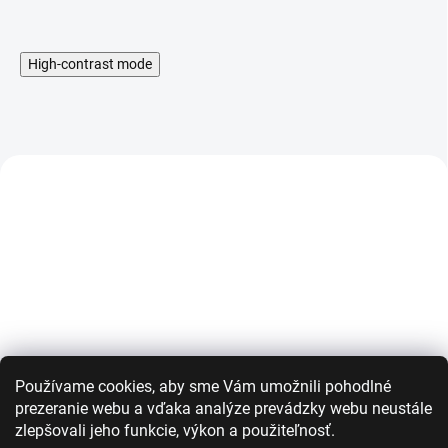
High-contrast mode
AKCIA
AKCIA
Používame cookies, aby sme Vám umožnili pohodlné
Vodeodolné lepky na LACE
Zmývateľné kried
prezeranie webu a vďaka analýze prevádzky webu neustále
parochne alebo tape-in
- zelená
zlepšovali jeho funkcie, výkon a použiteľnosť.