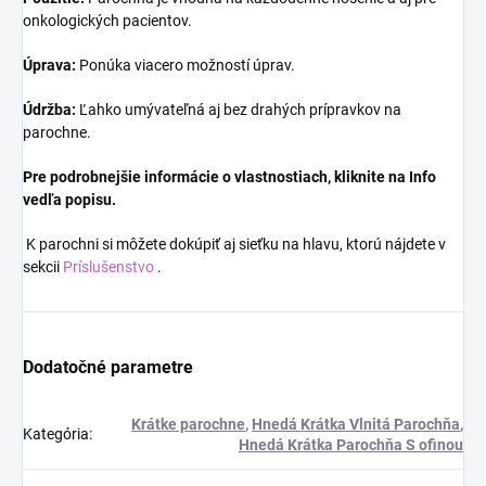
onkologických pacientov.
Úprava:
Ponúka viacero možností úprav.
Údržba:
Ľahko umývateľná aj bez drahých prípravkov na
parochne.
Pre podrobnejšie informácie o vlastnostiach, kliknite na Info
vedľa popisu.
K parochni si môžete dokúpiť aj sieťku na hlavu, ktorú nájdete v
sekcii
Príslušenstvo
.
Dodatočné parametre
Krátke parochne
,
Hnedá Krátka Vlnitá Parochňa
,
Kategória
:
Hnedá Krátka Parochňa S ofinou