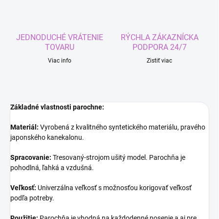
JEDNODUCHÉ VRÁTENIE
RÝCHLA ZÁKAZNÍCKA
TOVARU
PODPORA 24/7
Viac info
Zistiť viac
Základné vlastnosti parochne:
Materiál:
Vyrobená z kvalitného syntetického materiálu, pravého
japonského kanekalonu.
Spracovanie:
Tresovaný-strojom ušitý model. Parochňa je
pohodlná, ľahká a vzdušná.
Veľkosť:
Univerzálna veľkosť s možnosťou korigovať veľkosť
podľa potreby.
Použitie:
Parochňa je vhodná na každodenné nosenie a aj pre