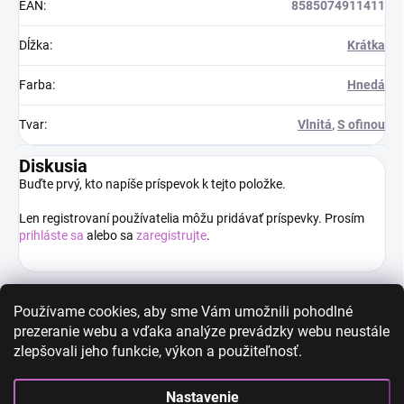
EAN
:
8585074911411
Dĺžka
:
Krátka
Farba
:
Hnedá
Tvar
:
Vlnitá
,
S ofinou
Diskusia
Buďte prvý, kto napíše príspevok k tejto položke.
Len registrovaní používatelia môžu pridávať príspevky. Prosím
prihláste sa
alebo sa
zaregistrujte
.
Používame cookies, aby sme Vám umožnili pohodlné
prezeranie webu a vďaka analýze prevádzky webu neustále
High-contrast mode
zlepšovali jeho funkcie, výkon a použiteľnosť.
Nastavenie