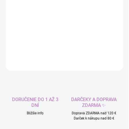
cena:
MÔŽEME
DORUČIŤ DO:
11.8.2026
−
+
Pridať do košíka
DETAILNÉ INFORMÁCIE
OPÝTAŤ SA
STRÁŽIŤ
DORUČENIE DO 1 AŽ 3
DARČEKY A DOPRAVA
DNÍ
ZDARMA ✨
Bližšie info
Doprava ZDARMA nad 120 €
Darček k nákupu nad 80 €