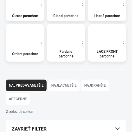
Čierne parochne
Blond parochne
Hnedé parochne
Farebné
LACE FRONT
Ombre parochne
parochne
parochne
R
a
NAJPREDÁVANEJŠIE
NAJLACNEJŠIE
NAJDRAHŠIE
d
e
ABECEDNE
n
i
2
položiek celkom
e
p
ZAVRIEŤ FILTER
r