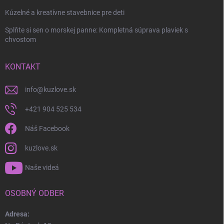
Kúzelné a kreatívne stavebnice pre deti
Splňte si sen o morskej panne: Kompletná súprava plaviek s
chvostom
Odoslať
KONTAKT
info
@
kuzlove.sk
+421 904 525 534
Náš Facebook
kuzlove.sk
Naše videá
OSOBNÝ ODBER
Adresa: