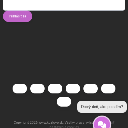
Prihlásiť sa
Dobrý deň, ako poradím?
Copyright 2026
www.kuzlove.sk
. Všetky práva vyhradené.
Upraviť
nastavenie cookies