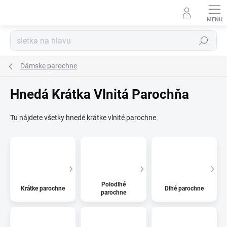
Prejsť
na
Kúzelný zákaznícky servis
obsah
Hľadať
Dámske parochne
Hnedá Krátka Vlnitá Parochňa
Tu nájdete všetky hnedé krátke vlnité parochne
Polodlhé
Krátke parochne
Dlhé parochne
parochne