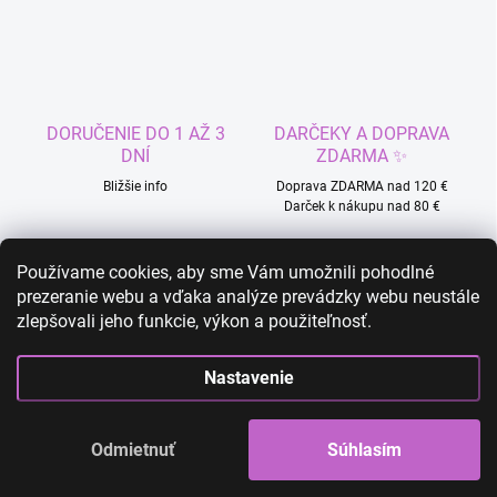
v
l
á
d
a
c
DORUČENIE DO 1 AŽ 3
DARČEKY A DOPRAVA
i
DNÍ
ZDARMA ✨
e
p
Bližšie info
Doprava ZDARMA nad 120 €
r
Darček k nákupu nad 80 €
v
k
Používame cookies, aby sme Vám umožnili pohodlné
y
v
prezeranie webu a vďaka analýze prevádzky webu neustále
ý
zlepšovali jeho funkcie, výkon a použiteľnosť.
JEDNODUCHÉ VRÁTENIE
RÝCHLA ZÁKAZNÍCKA
p
TOVARU
PODPORA 24/7
i
Nastavenie
s
Viac info
Zistiť viac
u
Odmietnuť
Súhlasím