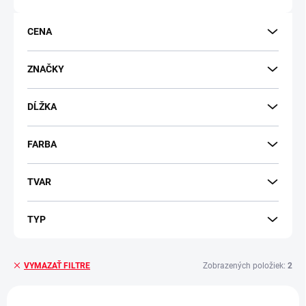
o
d
CENA
u
k
t
ZNAČKY
o
v
DĹŽKA
FARBA
TVAR
TYP
Zobrazených položiek:
2
VYMAZAŤ FILTRE
V