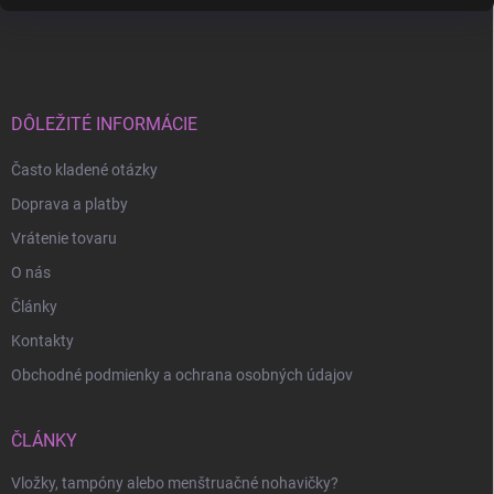
Z
á
p
ä
t
i
DÔLEŽITÉ INFORMÁCIE
e
Často kladené otázky
Doprava a platby
Vrátenie tovaru
O nás
Články
Kontakty
Obchodné podmienky a ochrana osobných údajov
ČLÁNKY
Vložky, tampóny alebo menštruačné nohavičky?