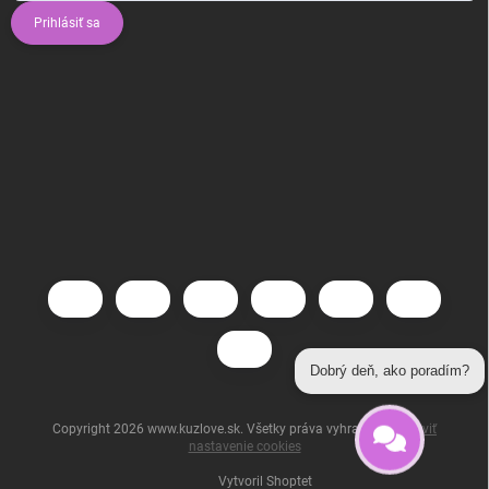
Prihlásiť sa
Dobrý deň, ako poradím?
Copyright 2026
www.kuzlove.sk
. Všetky práva vyhradené.
Upraviť
nastavenie cookies
Vytvoril Shoptet