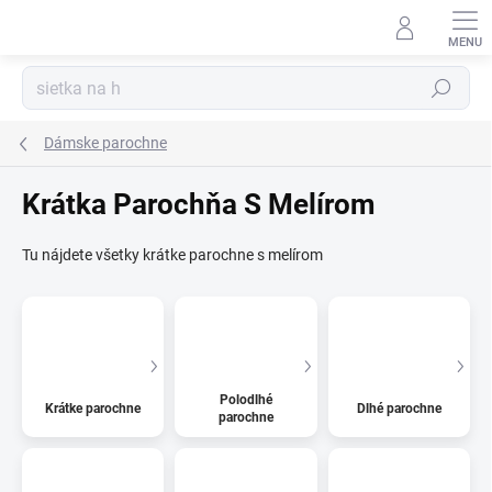
Prejsť
na
Kúzelný zákaznícky servis
obsah
Hľadať
Dámske parochne
Krátka Parochňa S Melírom
Tu nájdete všetky krátke parochne s melírom
Polodlhé
Krátke parochne
Dlhé parochne
parochne