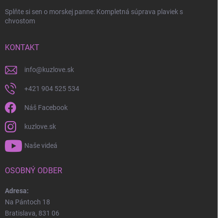
Splňte si sen o morskej panne: Kompletná súprava plaviek s
chvostom
KONTAKT
info
@
kuzlove.sk
+421 904 525 534
Náš Facebook
kuzlove.sk
Naše videá
OSOBNÝ ODBER
Adresa:
Na Pántoch 18
Bratislava, 831 06