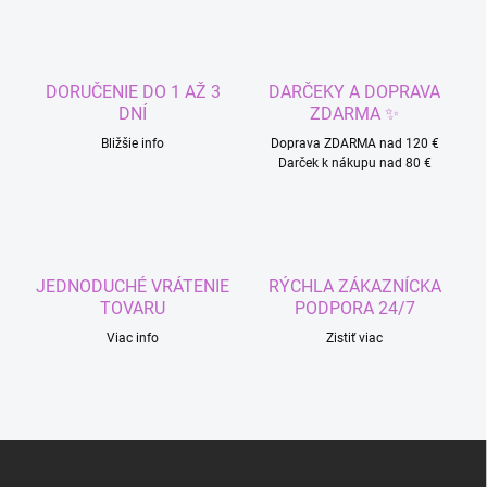
l
á
d
a
c
DORUČENIE DO 1 AŽ 3
DARČEKY A DOPRAVA
i
DNÍ
ZDARMA ✨
e
p
Bližšie info
Doprava ZDARMA nad 120 €
r
Darček k nákupu nad 80 €
v
k
y
v
ý
JEDNODUCHÉ VRÁTENIE
RÝCHLA ZÁKAZNÍCKA
p
TOVARU
PODPORA 24/7
i
s
Odoslať
Viac info
Zistiť viac
u
Z
á