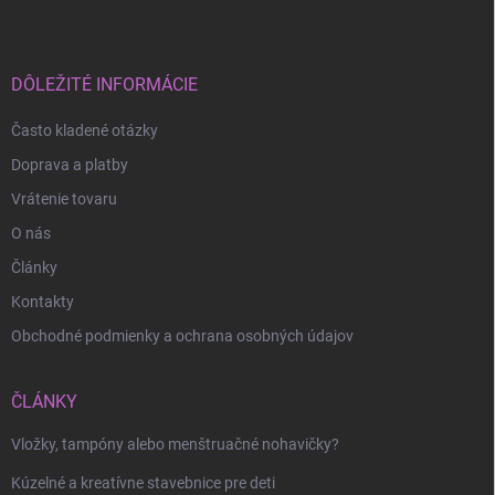
p
ä
t
i
DÔLEŽITÉ INFORMÁCIE
e
Často kladené otázky
Doprava a platby
Vrátenie tovaru
O nás
Články
Kontakty
Obchodné podmienky a ochrana osobných údajov
ČLÁNKY
Vložky, tampóny alebo menštruačné nohavičky?
Kúzelné a kreatívne stavebnice pre deti