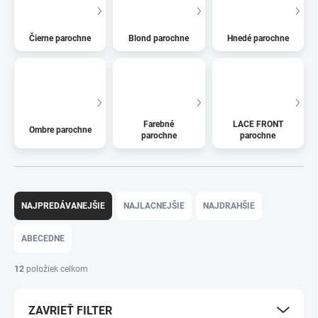
Čierne parochne
Blond parochne
Hnedé parochne
Farebné
LACE FRONT
Ombre parochne
parochne
parochne
R
a
NAJPREDÁVANEJŠIE
NAJLACNEJŠIE
NAJDRAHŠIE
d
e
ABECEDNE
n
i
12
položiek celkom
e
p
ZAVRIEŤ FILTER
r