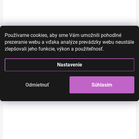
Používame cookies, aby sme Vám umožnili pohodlné
SKLADOM
SKLADOM
prezeranie webu a vďaka analýze prevádzky webu neustále
Valentina - krátka
Alison - krátka
zlepšovali jeho funkcie, výkon a použiteľnosť.
blond parochňa s
oriešková hnedá
melírom a ofinou
parochňa s melírom a
Nastavenie
ofinou
€44
€26
€35,77 bez DPH
€21,14 bez DPH
Odmietnuť
Súhlasím
Do košíka
Do košíka