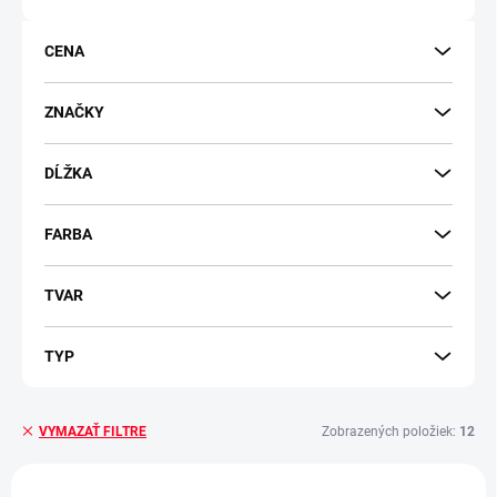
o
d
CENA
u
k
t
ZNAČKY
o
v
DĹŽKA
FARBA
TVAR
TYP
Zobrazených položiek:
12
VYMAZAŤ FILTRE
V