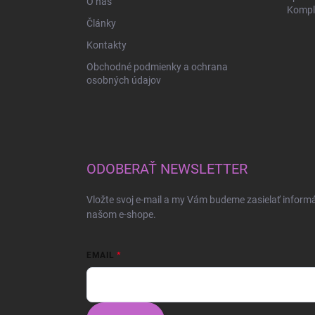
O nás
Komple
Články
Kontakty
Obchodné podmienky a ochrana
osobných údajov
ODOBERAŤ NEWSLETTER
Vložte svoj e-mail a my Vám budeme zasielať inform
našom e-shope.
EMAIL