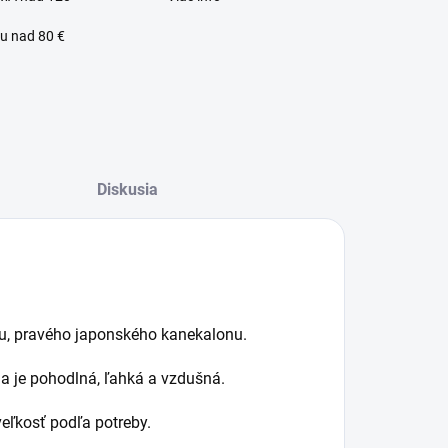
u nad 80 €
Diskusia
lný zákaznícky servis
lu, pravého japonského kanekalonu.
a je pohodlná, ľahká a vzdušná.
eľkosť podľa potreby.