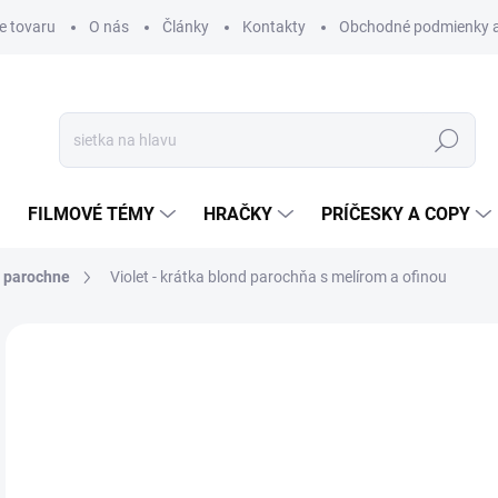
e tovaru
O nás
Články
Kontakty
Obchodné podmienky a
Hľadať
FILMOVÉ TÉMY
HRAČKY
PRÍČESKY A COPY
 parochne
Violet - krátka blond parochňa s melírom a ofinou
Neohodnotené
Podrobnosti hodnotenia
ZNAČKA
€
€39
Jedn
SK