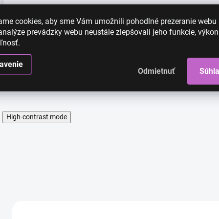
Farba
:
ame cookies, aby sme Vám umožnili pohodlné prezeranie webu
nalýze prevádzky webu neustále zlepšovali jeho funkcie, výkon
ľnosť.
Tvar
:
avenie
Odmietnuť
Súhl
High-contrast mode