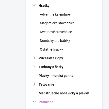
n
Hračky
e
l
Adventné kalendáre
Magnetické stavebnice
Kvetinové stavebnice
Domčeky pre bábiky
Ostatné hračky
Príčesky a Copy
Turbany a šatky
Plavky - morská panna
Tetovanie
Menštruačné nohavičky a plavky
Parochne