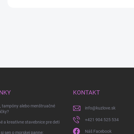
NKY
KONTAKT
y, tampóny alebo menštruačné
info
@
kuzlove.sk
ičky?
+421 904 525 534
é a kreatívne stavebnice pre deti
Náš Facebook
 si sen o morskej panne: