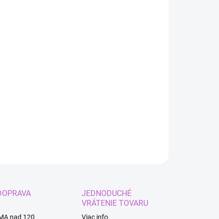
:
EME DORUČIŤ
8.2026
−
+
Pridať do košíka
ILNÉ INFORMÁCIE
OPÝTAŤ SA
STRÁŽIŤ
DOPRAVA
JEDNODUCHÉ
VRÁTENIE TOVARU
MA nad 120
Viac info