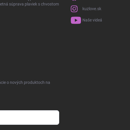
tná súprava plaviek s chvostom
kuzlove.sk
Naše videá
ácie o nových produktoch na