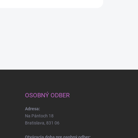
OSOBNÝ ODBER
Adresa:
Na Pántoch 18
Bratislava, 831 06
Otváracia doba pre osobný odber: