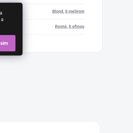
Blond
,
S melírom
 a
 a
Rovná
,
S ofinou
asím