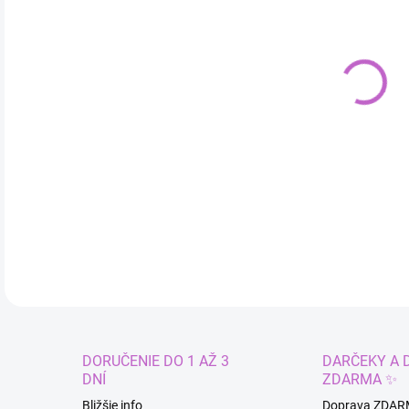
cena
MÔŽ
DO:
10.
DETA
DORUČENIE DO 1 AŽ 3
DARČEKY A 
DNÍ
ZDARMA ✨
Bližšie info
Doprava ZDAR