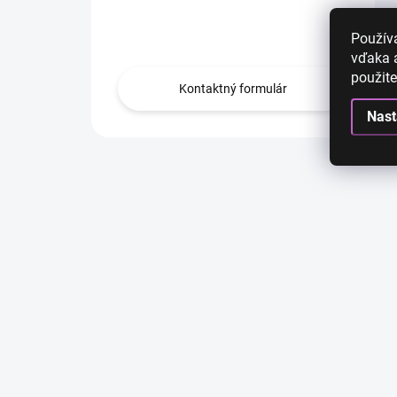
Obráťte sa na nás.
Použív
vďaka a
použite
Kontaktný formulár
Nast