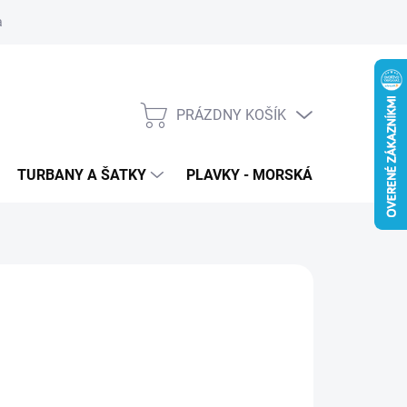
 ochrana osobných údajov
PRÁZDNY KOŠÍK
NÁKUPNÝ
KOŠÍK
TURBANY A ŠATKY
PLAVKY - MORSKÁ PANNA
T
:
WIGOROUS
78
€49
,84 bez DPH
otková
LADOM