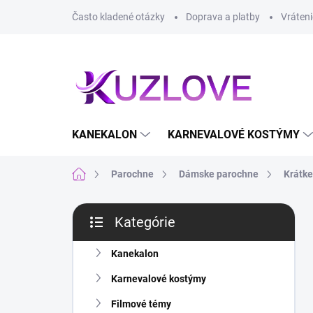
Prejsť
Často kladené otázky
Doprava a platby
Vráteni
na
obsah
KANEKALON
KARNEVALOVÉ KOSTÝMY
Domov
Parochne
Dámske parochne
Krátke
B
Kategórie
o
Preskočiť
č
kategórie
n
Kanekalon
ý
Karnevalové kostýmy
p
a
Filmové témy