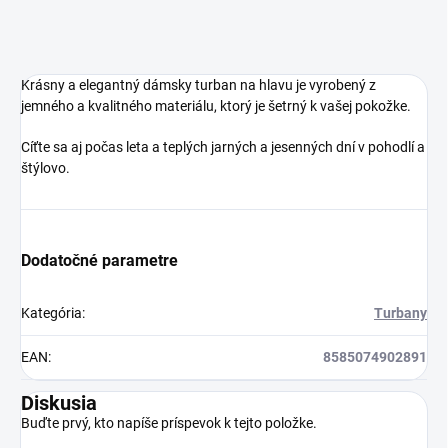
Krásny a elegantný dámsky turban na hlavu je vyrobený z
jemného a kvalitného materiálu, ktorý je šetrný k vašej pokožke.
Cíťte sa aj počas leta a teplých jarných a jesenných dní v pohodlí a
štýlovo.
Dodatočné parametre
Kategória
:
Turbany
EAN
:
8585074902891
Diskusia
Buďte prvý, kto napíše príspevok k tejto položke.