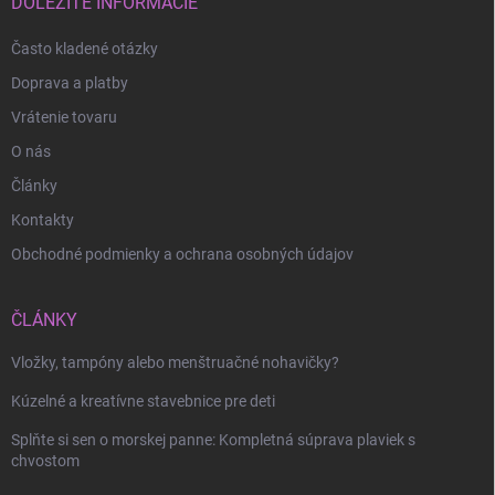
i
DÔLEŽITÉ INFORMÁCIE
e
Často kladené otázky
Doprava a platby
Vrátenie tovaru
O nás
Články
Kontakty
Obchodné podmienky a ochrana osobných údajov
ČLÁNKY
Vložky, tampóny alebo menštruačné nohavičky?
Odoslať
Kúzelné a kreatívne stavebnice pre deti
Splňte si sen o morskej panne: Kompletná súprava plaviek s
chvostom