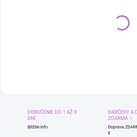
cena
MÔŽ
DO:
11.
Módn
DETA
DORUČENIE DO 1 AŽ 3
DARČEKY A 
DNÍ
ZDARMA ✨
Bližšie info
Doprava ZDAR
€