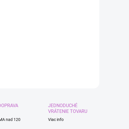
:
EME DORUČIŤ
8.2026
−
+
Pridať do košíka
y turban na hlavu
ILNÉ INFORMÁCIE
OPÝTAŤ SA
STRÁŽIŤ
DOPRAVA
JEDNODUCHÉ
VRÁTENIE TOVARU
MA nad 120
Viac info