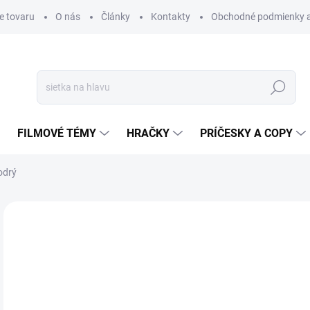
e tovaru
O nás
Články
Kontakty
Obchodné podmienky a
Hľadať
FILMOVÉ TÉMY
HRAČKY
PRÍČESKY A COPY
odrý
Neohodnotené
Podrobnosti hodnotenia
€
€10
Jedn
SK