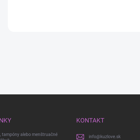
Do košíka
Do košíka
NKY
KONTAKT
y, tampóny alebo menštruačné
info
@
kuzlove.sk