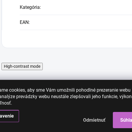
Kategória
:
EAN
:
High-contrast mode
ame cookies, aby sme Vám umožnili pohodlné prezeranie webu
nalýze prevádzky webu neustále zlepšovali jeho funkcie, výkon
ľnosť.
avenie
Odmietnuť
Súhl
AKCIA
AKCIA
AK