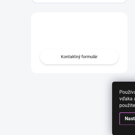
Máte otázku?
Obráťte sa na nás.
Kontaktný formulár
Použív
vďaka a
použite
Nast
AKCIA
AKCIA