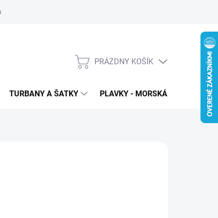
 ochrana osobných údajov
PRÁZDNY KOŠÍK
NÁKUPNÝ
KOŠÍK
TURBANY A ŠATKY
PLAVKY - MORSKÁ PANNA
T
25
€12,90
,49 bez DPH
otková
LADOM