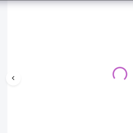
Turban
Turban -
modrý
modrý
27,00 €
25,00 €
13,90 €
12,90 €
11,30 € bez
10,49 € bez
DPH
DPH
SKLADOM
SKLADOM
Módny turban
Módny turban
na hlavu
na hlavu