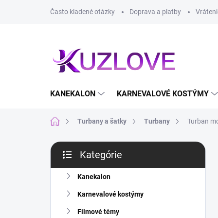
Prejsť
Často kladené otázky
Doprava a platby
Vráteni
na
obsah
KANEKALON
KARNEVALOVÉ KOSTÝMY
Domov
Turbany a šatky
Turbany
Turban m
B
Kategórie
o
Preskočiť
č
kategórie
n
Kanekalon
ý
Karnevalové kostýmy
p
a
Filmové témy