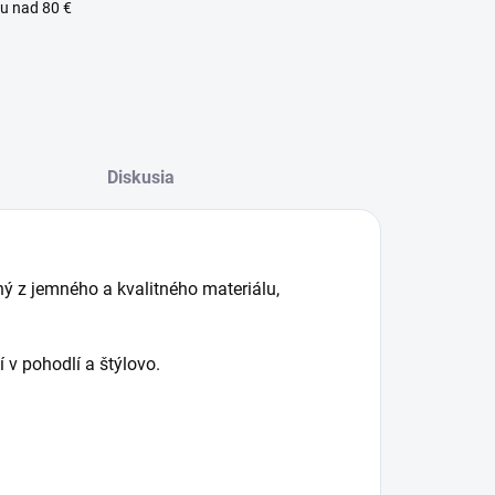
u nad 80 €
lný zákaznícky servis
Diskusia
ý z jemného a kvalitného materiálu,
í v pohodlí a štýlovo.