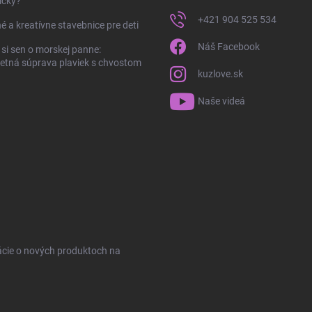
ičky?
+421 904 525 534
é a kreatívne stavebnice pre deti
Náš Facebook
 si sen o morskej panne:
tná súprava plaviek s chvostom
kuzlove.sk
Naše videá
ácie o nových produktoch na