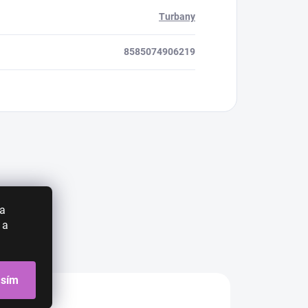
Turbany
8585074906219
 a
 a
asím
CIA
AKCIA
AKCIA