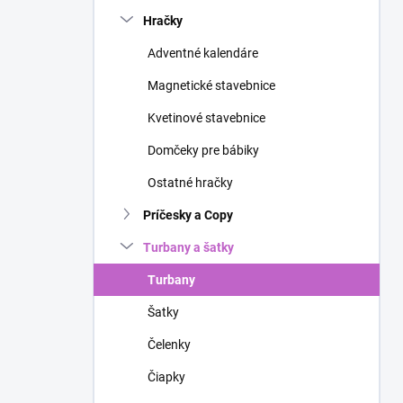
n
Hračky
e
l
Adventné kalendáre
Magnetické stavebnice
Kvetinové stavebnice
Domčeky pre bábiky
Ostatné hračky
Príčesky a Copy
Turbany a šatky
Turbany
Šatky
Čelenky
Čiapky