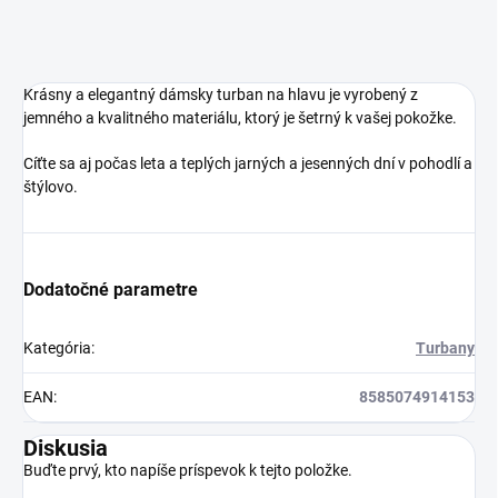
Krásny a elegantný dámsky turban na hlavu je vyrobený z
jemného a kvalitného materiálu, ktorý je šetrný k vašej pokožke.
Cíťte sa aj počas leta a teplých jarných a jesenných dní v pohodlí a
štýlovo.
Dodatočné parametre
Kategória
:
Turbany
EAN
:
8585074914153
Diskusia
Buďte prvý, kto napíše príspevok k tejto položke.