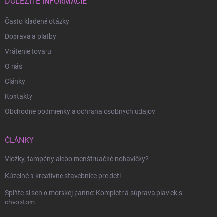
i
DÔLEŽITÉ INFORMÁCIE
e
Často kladené otázky
Doprava a platby
Vrátenie tovaru
O nás
Články
Kontakty
Obchodné podmienky a ochrana osobných údajov
ČLÁNKY
Vložky, tampóny alebo menštruačné nohavičky?
Odoslať
Kúzelné a kreatívne stavebnice pre deti
Splňte si sen o morskej panne: Kompletná súprava plaviek s
chvostom