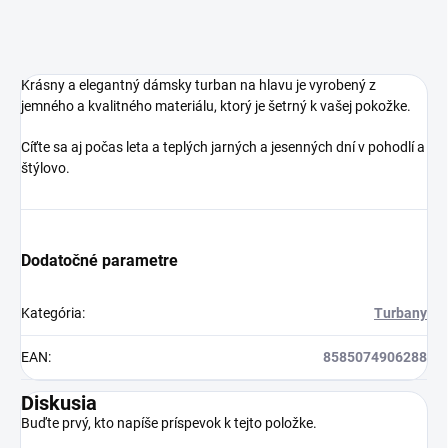
Krásny a elegantný dámsky turban na hlavu je vyrobený z
jemného a kvalitného materiálu, ktorý je šetrný k vašej pokožke.
Cíťte sa aj počas leta a teplých jarných a jesenných dní v pohodlí a
štýlovo.
Dodatočné parametre
Kategória
:
Turbany
EAN
:
8585074906288
Diskusia
Buďte prvý, kto napíše príspevok k tejto položke.