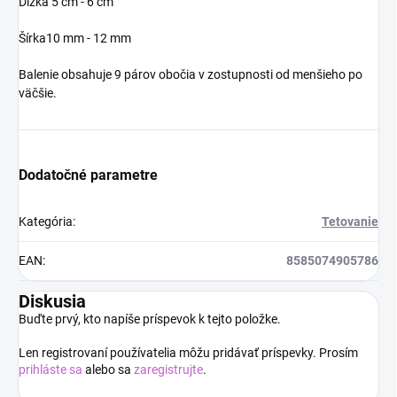
Dĺžka 5 cm - 6 cm
Šírka10 mm - 12 mm
Balenie obsahuje 9 párov obočia v zostupnosti od menšieho po
väčšie.
Dodatočné parametre
Kategória
:
Tetovanie
EAN
:
8585074905786
Diskusia
Buďte prvý, kto napíše príspevok k tejto položke.
Len registrovaní používatelia môžu pridávať príspevky. Prosím
prihláste sa
alebo sa
zaregistrujte
.