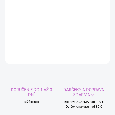
DORUČIŤ DO:
11.8.2026
−
+
Pridať do košíka
9 párov tetovacieho obočia pre pánov
DETAILNÉ INFORMÁCIE
OPÝTAŤ SA
STRÁŽIŤ
DORUČENIE DO 1 AŽ 3
DARČEKY A DOPRAVA
DNÍ
ZDARMA ✨
Bližšie info
Doprava ZDARMA nad 120 €
Darček k nákupu nad 80 €