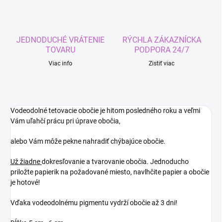
JEDNODUCHÉ VRÁTENIE
RÝCHLA ZÁKAZNÍCKA
TOVARU
PODPORA 24/7
Viac info
Zistiť viac
Vodeodolné tetovacie obočie je hitom posledného roku a veľmi
Vám uľahčí prácu pri úprave obočia,
alebo Vám môže pekne nahradiť chýbajúce obočie.
Už žiadne
dokresľovanie a tvarovanie obočia. Jednoducho
priložte papierik na požadované miesto, navlhčite papier a obočie
je hotové!
Vďaka vodeodolnému pigmentu vydrží obočie až 3 dni!