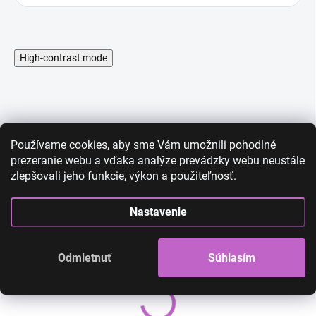
High-contrast mode
Používame cookies, aby sme Vám umožnili pohodlné
AKCIA
AKCIA
prezeranie webu a vďaka analýze prevádzky webu neustále
zlepšovali jeho funkcie, výkon a použiteľnosť.
Nastavenie
Odmietnuť
Súhlasím
Tetovacie obočia - čierne
Tetovacie obočia 
10
01