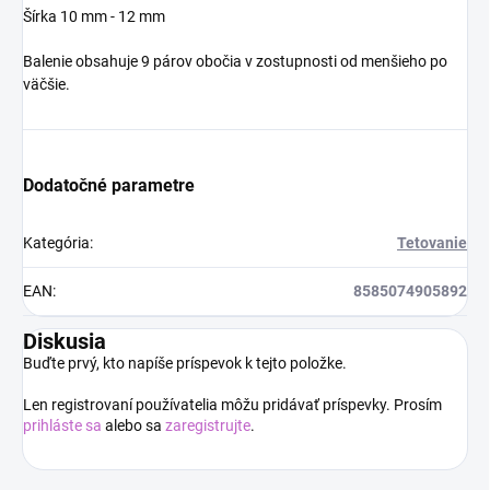
Šírka 10 mm - 12 mm
Balenie obsahuje 9 párov obočia v zostupnosti od menšieho po
väčšie.
Dodatočné parametre
Kategória
:
Tetovanie
EAN
:
8585074905892
Diskusia
Buďte prvý, kto napíše príspevok k tejto položke.
Len registrovaní používatelia môžu pridávať príspevky. Prosím
prihláste sa
alebo sa
zaregistrujte
.