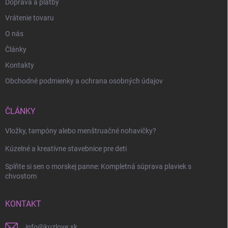
Doprava a platby
Vrátenie tovaru
O nás
Články
Kontakty
Obchodné podmienky a ochrana osobných údajov
Odoslať
ČLÁNKY
Vložky, tampóny alebo menštruačné nohavičky?
Kúzelné a kreatívne stavebnice pre deti
Splňte si sen o morskej panne: Kompletná súprava plaviek s
chvostom
KONTAKT
info
@
kuzlove.sk