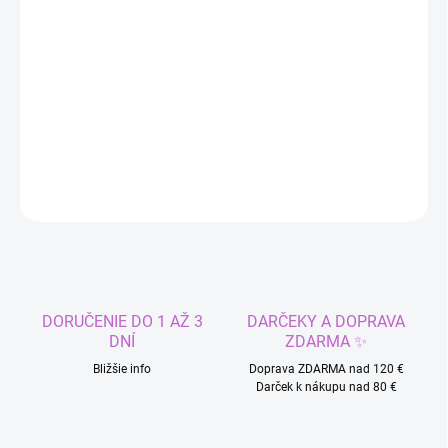
−
+
Pridať do košíka
9 párov tetovacieho obočia
DETAILNÉ INFORMÁCIE
OPÝTAŤ SA
STRÁŽIŤ
DORUČENIE DO 1 AŽ 3
DARČEKY A DOPRAVA
DNÍ
ZDARMA ✨
Bližšie info
Doprava ZDARMA nad 120 €
Darček k nákupu nad 80 €