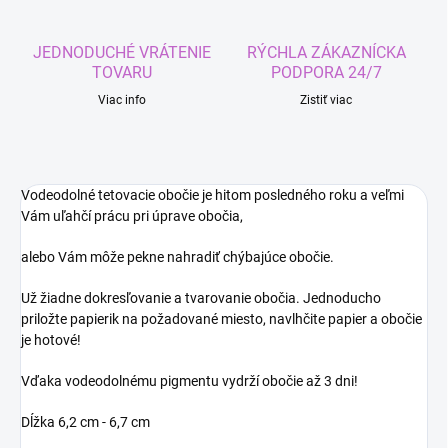
JEDNODUCHÉ VRÁTENIE
RÝCHLA ZÁKAZNÍCKA
TOVARU
PODPORA 24/7
Viac info
Zistiť viac
Vodeodolné tetovacie obočie je hitom posledného roku a veľmi
Vám uľahčí prácu pri úprave obočia,
alebo Vám môže pekne nahradiť chýbajúce obočie.
Už žiadne
dokresľovanie a tvarovanie obočia. Jednoducho
priložte papierik na požadované miesto, navlhčite papier a obočie
je hotové!
Vďaka vodeodolnému pigmentu vydrží obočie až 3 dni!
Dĺžka 6,2 cm - 6,7 cm