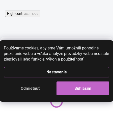
High-contrast mode
Používame cookies, aby sme Vám umožnili pohodlné
AKCIA
AKCIA
prezeranie webu a vďaka analýze prevádzky webu neustále
zlepšovali jeho funkcie, výkon a použiteľnosť.
Nastavenie
Odmietnuť
Súhlasím
Tetovacie obočia - hnedé
Tetovacie obočia
02
06
12,00 €
6,00 €
12,00 €
6,00 €