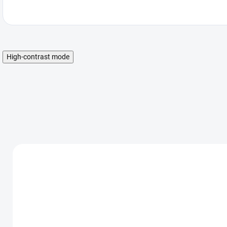
High-contrast mode
AKCIA
AKCIA
AK