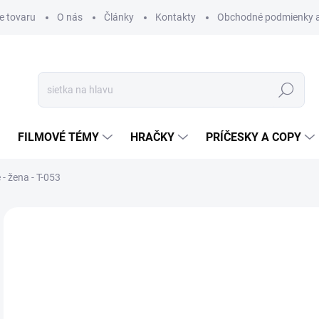
e tovaru
O nás
Články
Kontakty
Obchodné podmienky a
Hľadať
FILMOVÉ TÉMY
HRAČKY
PRÍČESKY A COPY
- žena - T-053
Neohodnotené
Podrobnosti hodnotenia
€
€3,
Jedn
SK