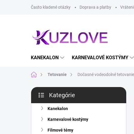
Prejsť
Často kladené otázky
Doprava a platby
Vráteni
na
obsah
KANEKALON
KARNEVALOVÉ KOSTÝMY
Domov
Tetovanie
Dočasné vodeodolné tetovanie 
B
Kategórie
o
Preskočiť
č
kategórie
n
Kanekalon
ý
Karnevalové kostýmy
p
a
Filmové témy