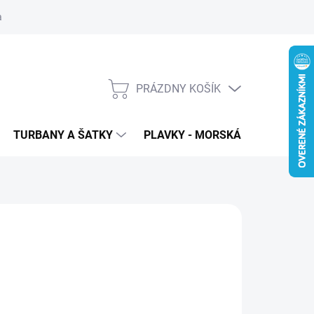
 ochrana osobných údajov
PRÁZDNY KOŠÍK
NÁKUPNÝ
KOŠÍK
TURBANY A ŠATKY
PLAVKY - MORSKÁ PANNA
T
16
€4
25 bez DPH
otková
LADOM