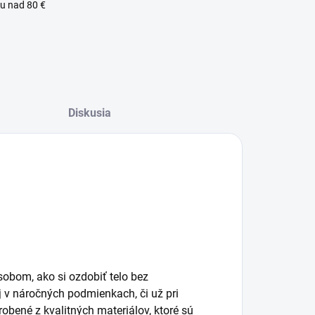
u nad 80 €
Diskusia
lný zákaznícky servis
obom, ako si ozdobiť telo bez
j v náročných podmienkach, či už pri
obené z kvalitných materiálov, ktoré sú