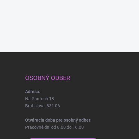
OSOBNÝ ODBER
Adresa:
Na Pántoch 18
Bratislava, 831 06
Otváracia doba pre osobný odber:
Pracovné dni od 8.00 do 16.00