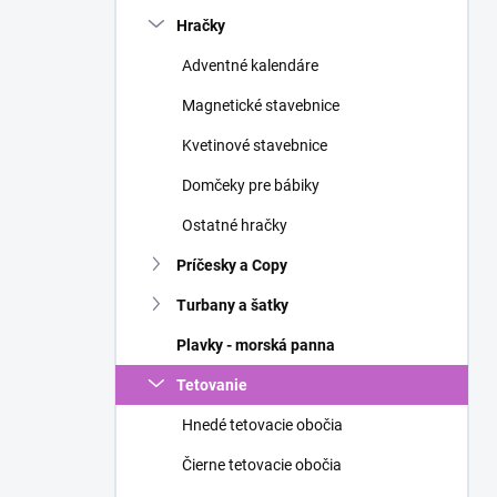
n
Hračky
e
l
Adventné kalendáre
Magnetické stavebnice
Kvetinové stavebnice
Domčeky pre bábiky
Ostatné hračky
Príčesky a Copy
Turbany a šatky
Plavky - morská panna
Tetovanie
Hnedé tetovacie obočia
Čierne tetovacie obočia