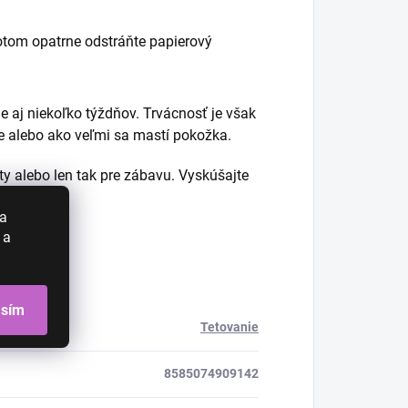
otom opatrne odstráňte papierový
e aj niekoľko týždňov. Trvácnosť je však
pe alebo ako veľmi sa mastí pokožka.
y alebo len tak pre zábavu. Vyskúšajte
!
 a
 a
asím
Tetovanie
8585074909142