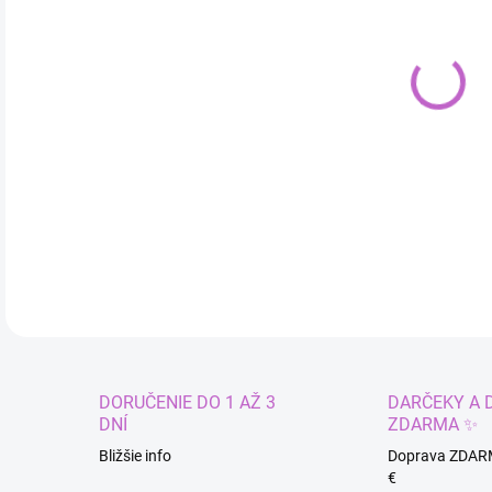
cena
MÔŽ
DO:
7.8.
Vode
DETA
DORUČENIE DO 1 AŽ 3
DARČEKY A 
DNÍ
ZDARMA ✨
Bližšie info
Doprava ZDAR
€