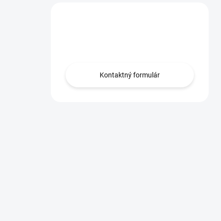
Máte otázku?
Obráťte sa na nás.
Kontaktný formulár