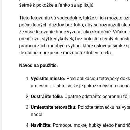
šetrné k pokožke a ľahko sa aplikujú.
Tieto tetovania sú vodeodolné, takže si ich môžete uží
počas letných dažďov bez toho, aby sa rozmazali alebo 
že vaše tetovanie bude vyzerať ako skutočné. Vďaka
meniť svoj štýl kedykoľvek, bez bolesti a trvalých násl
pramení z ich mnohých výhod, ktoré oslovujú široké 
flexibilné a bezpečné možnosti zdobenia tela.
Návod na použitie:
Vyčistite miesto:
Pred aplikáciou tetovačky dôkla
umiestniť. Uistite sa, že je pokožka čistá a suchá
Odstráňte fóliu:
Opatrne odstráňte ochrannú fóli
Umiestnite tetovačku:
Položte tetovačku na vyb
nadol.
Navlhčite:
Pomocou mokrej hubky alebo handričk