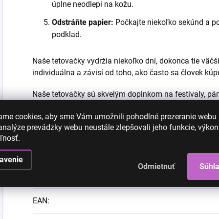
úplne neodlepi na kožu.
Odstráňte papier:
Počkajte niekoľko sekúnd a p
podklad.
Naše tetovačky vydržia niekoľko dní, dokonca tie väčši
individuálna a závisí od toho, ako často sa človek kú
Naše tetovačky sú skvelým doplnkom na festivaly, párt
rôzne dizajny a nájdite ten, ktorý vám najviac vyhovuje
ame cookies, aby sme Vám umožnili pohodlné prezeranie webu
nalýze prevádzky webu neustále zlepšovali jeho funkcie, výkon
ľnosť.
Dodatočné parametre
avenie
Odmietnuť
Súhl
Kategória
:
EAN
: