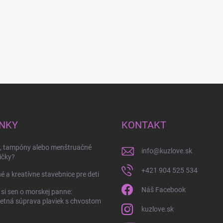
NKY
KONTAKT
y, tampóny alebo menštruačné
info
@
kuzlove.sk
ičky?
+421 904 525 534
é a kreatívne stavebnice pre deti
Náš Facebook
 si sen o morskej panne:
tná súprava plaviek s chvostom
kuzlove.sk