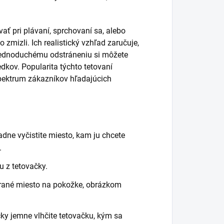
vať pri plávaní, sprchovaní sa, alebo
zmizli. Ich realistický vzhľad zaručuje,
 jednoduchému odstráneniu si môžete
edkov. Popularita týchto tetovaní
spektrum zákazníkov hľadajúcich
dne vyčistite miesto, kam ju chcete
.
u z tetovačky.
rané miesto na pokožke, obrázkom
y jemne vlhčite tetovačku, kým sa