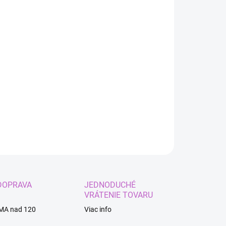
:
EME DORUČIŤ
2026
−
+
Pridať do košíka
odolné tetovanie - žena
ILNÉ INFORMÁCIE
OPÝTAŤ SA
STRÁŽIŤ
DOPRAVA
JEDNODUCHÉ
VRÁTENIE TOVARU
MA nad 120
Viac info