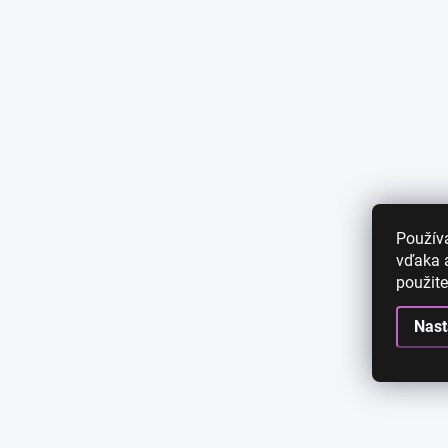
Použív
vďaka a
použite
Nast