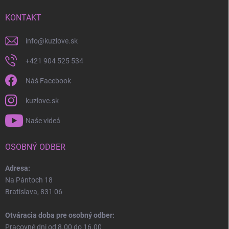
KONTAKT
info
@
kuzlove.sk
+421 904 525 534
Náš Facebook
kuzlove.sk
Naše videá
OSOBNÝ ODBER
Adresa:
Na Pántoch 18
Bratislava, 831 06
Otváracia doba pre osobný odber:
Pracovné dni od 8.00 do 16.00