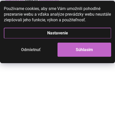
prihláste sa
alebo sa
zaregistrujte
.
Používame cookies, aby sme Vám umožnili pohodlné
prezeranie webu a vďaka analýze prevádzky webu neustále
zlepšovali jeho funkcie, výkon a použiteľnosť.
High-contrast mode
Nastavenie
Odmietnuť
Súhlasím
AKCIA
AKCIA
Dočasné vodeodolné
Dočasné vodeodo