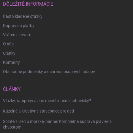
i
DÔLEŽITÉ INFORMÁCIE
e
Často kladené otázky
Doprava a platby
Odoslať
Vrátenie tovaru
O nás
Články
Kontakty
Obchodné podmienky a ochrana osobných údajov
ČLÁNKY
Vložky, tampóny alebo menštruačné nohavičky?
Kúzelné a kreatívne stavebnice pre deti
Splňte si sen o morskej panne: Kompletná súprava plaviek s
chvostom