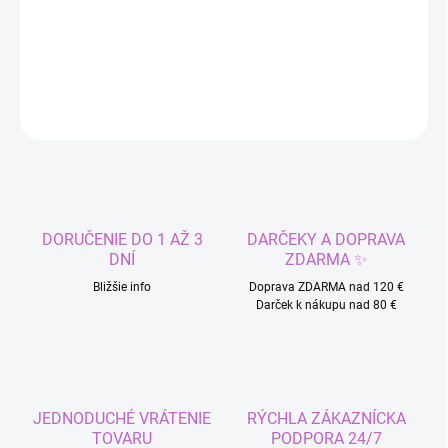
Vodeodolné tetovanie na celú ruku - Žena a tiger
DETAILNÉ INFORMÁCIE
OPÝTAŤ SA
STRÁŽIŤ
DORUČENIE DO 1 AŽ 3
DARČEKY A DOPRAVA
DNÍ
ZDARMA ✨
Bližšie info
Doprava ZDARMA nad 120 €
Darček k nákupu nad 80 €
JEDNODUCHÉ VRÁTENIE
RÝCHLA ZÁKAZNÍCKA
TOVARU
PODPORA 24/7