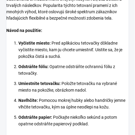
trvalých následkov. Popularita týchto tetovaní pramení z ich
mnohých výhod, ktoré oslovujú široké spektrum zákazníkov
hľadajúcich flexibilné a bezpečné možnosti zdobenia tela.
Návod na použitie:
Vyčistite miesto:
Pred aplikáciou tetovačky dôkladne
vyčistite miesto, kam ju chcete umiestniť. Uistite sa, že je
pokožka čistá a suchá.
Odstráňte fóliu:
Opatrne odstráňte ochrannú fóliu z
tetovačky.
Umiestnite tetovačku:
Položte tetovačku na vybrané
miesto na pokožke, obrázkom nadol.
Navlhčite:
Pomocou mokrej hubky alebo handričky jemne
vlhčite tetovačku, kým sa úplne neodlepi na kožu.
Odstráňte papier:
Počkajte niekoľko sekúnd a potom
opatrne odstráňte papierový podklad.