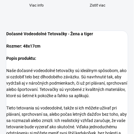
Viac info
Zistiť viac
Dočasné Vodeodolné Tetovačky - Žena a tiger
Rozmer: 48x17cm
Popis produktu:
Naše dočasné vodeodolné tetovačky sú ideálnym spôsobom, ako
si ozdobiť telo bez dlhodobého záväzku. Sú navrhnuté tak, aby
vydržali aj v náročných podmienkach, či už pri plávaní, sprchovaní
alebo športovaní. Tetovačky sú vyrobené z kvalitných materiálov,
ktoré sú šetrné k pokožke a ľahko sa aplikujú.
Tieto tetovania sú vodeodolné, takže si ich môžete užívať pri
plávaní, sprchovaní sa, alebo počas letných dažďov bez toho, aby
sa rozmazali alebo zmizli. Ich realistický vzhľad zaručuje, že vaše
tetovanie bude vyzerať ako skutočné. Vďaka jednoduchému
odstráneniu si môžete meniť svoj štýl kedykoľvek, bez bolesti a