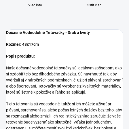
Viac info
Zistiť viac
Dočasné Vodeodolné Tetovačky - Drak a kvety
Rozmer: 48x17cm
Popis produktu:
Naše dočasné vodeodolné tetovačky sú ideálnym spôsobom, ako
si ozdobiť telo bez dlhodobého záväzku. Sú navrhnuté tak, aby
vydržali aj v náročných podmienkach, či už pri plávaní, sprchovaní
alebo športovaní. Tetovačky sú vyrobené z kvalitných materiálov,
ktoré sú šetrné k pokožke a ľahko sa aplikujú.
Tieto tetovania sú vodeodolné, takže si ich môžete užívať pri
plávaní, sprchovaní sa, alebo počas letných dažďov bez toho, aby
sa rozmazali alebo zmizli. Ich realistický vzhľad zaručuje, že vaše
tetovanie bude vyzerať ako skutočné. Vďaka jednoduchému
odstráneniu si môžete meniť svoj štýl kedykoľvek, bez bolesti a