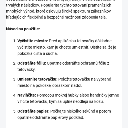
trvalých následkov. Popularita týchto tetovaní pramení z ich
mnohých výhod, ktoré oslovujú široké spektrum zákazníkov
hľadajúcich flexibilné a bezpečné možnosti zdobenia tela.
Návod na použitie:
Vyčistite miesto:
Pred aplikáciou tetovačky dôkladne
vyčistite miesto, kam ju chcete umiestniť. Uistite sa, že je
pokožka čistá a suchá.
Odstráňte fóliu:
Opatrne odstráňte ochrannú fóliu z
tetovačky.
Umiestnite tetovačku:
Položte tetovačku na vybrané
miesto na pokožke, obrázkom nadol.
Navlhčite:
Pomocou mokrej hubky alebo handričky jemne
vlhčite tetovačku, kým sa úplne neodlepi na kožu.
Odstráňte papier:
Počkajte niekoľko sekúnd a potom
opatrne odstráňte papierový podklad.