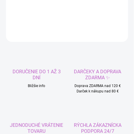
Vodeodolné tetovanie na celú ruku - Drak a kvety
DETAILNÉ INFORMÁCIE
OPÝTAŤ SA
STRÁŽIŤ
DORUČENIE DO 1 AŽ 3
DARČEKY A DOPRAVA
DNÍ
ZDARMA ✨
Bližšie info
Doprava ZDARMA nad 120 €
Darček k nákupu nad 80 €
JEDNODUCHÉ VRÁTENIE
RÝCHLA ZÁKAZNÍCKA
TOVARU
PODPORA 24/7