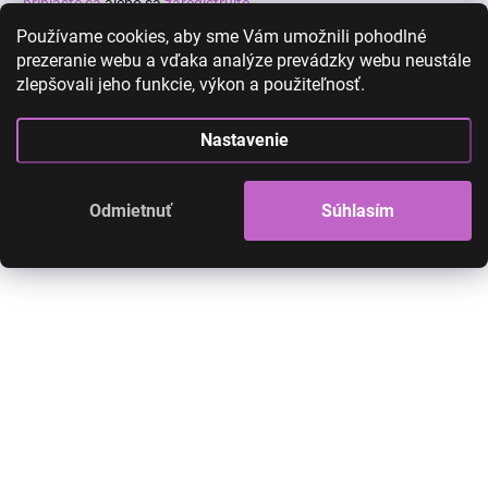
prihláste sa
alebo sa
zaregistrujte
.
Používame cookies, aby sme Vám umožnili pohodlné
prezeranie webu a vďaka analýze prevádzky webu neustále
zlepšovali jeho funkcie, výkon a použiteľnosť.
High-contrast mode
Nastavenie
Odmietnuť
Súhlasím
AKCIA
AKCIA
Dočasné vodeodolné
Dočasné vodeodo