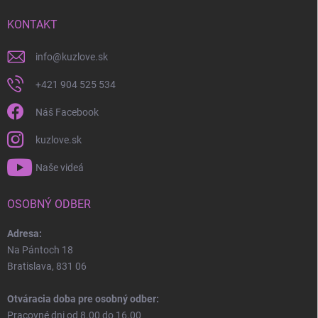
KONTAKT
info
@
kuzlove.sk
+421 904 525 534
Náš Facebook
kuzlove.sk
Naše videá
OSOBNÝ ODBER
Adresa:
Na Pántoch 18
Bratislava, 831 06
Otváracia doba pre osobný odber:
Pracovné dni od 8.00 do 16.00