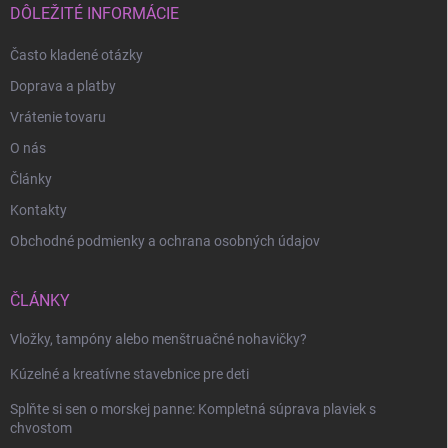
i
DÔLEŽITÉ INFORMÁCIE
e
Často kladené otázky
Doprava a platby
Odoslať
Vrátenie tovaru
O nás
Články
Kontakty
Obchodné podmienky a ochrana osobných údajov
ČLÁNKY
Vložky, tampóny alebo menštruačné nohavičky?
Kúzelné a kreatívne stavebnice pre deti
Splňte si sen o morskej panne: Kompletná súprava plaviek s
chvostom