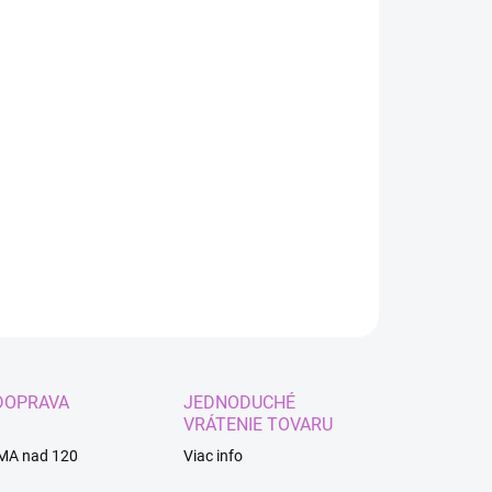
:
EME DORUČIŤ
8.2026
−
+
Pridať do košíka
odolné tetovanie na celú ruku - Had, motýľ, sova - WD - 069
ILNÉ INFORMÁCIE
OPÝTAŤ SA
STRÁŽIŤ
DOPRAVA
JEDNODUCHÉ
VRÁTENIE TOVARU
MA nad 120
Viac info