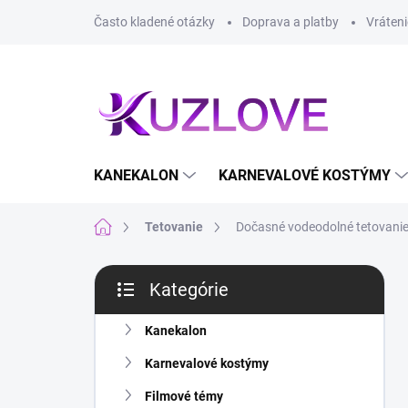
Prejsť
Často kladené otázky
Doprava a platby
Vráteni
na
obsah
KANEKALON
KARNEVALOVÉ KOSTÝMY
Domov
Tetovanie
Dočasné vodeodolné tetovanie 
B
Kategórie
o
Preskočiť
č
kategórie
n
Kanekalon
ý
Karnevalové kostýmy
p
a
Filmové témy