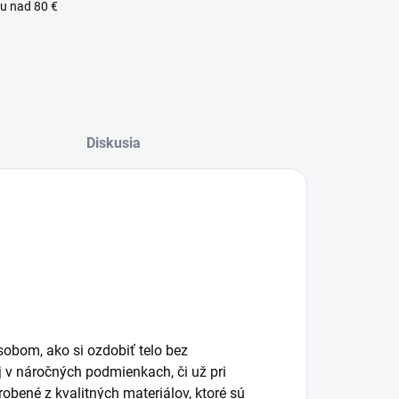
u nad 80 €
Diskusia
lný zákaznícky servis
obom, ako si ozdobiť telo bez
j v náročných podmienkach, či už pri
obené z kvalitných materiálov, ktoré sú