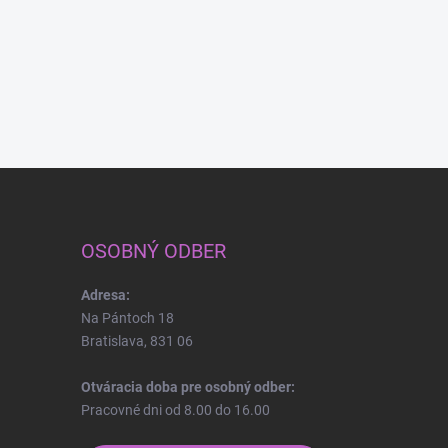
OSOBNÝ ODBER
Adresa:
Na Pántoch 18
Bratislava, 831 06
Otváracia doba pre osobný odber:
Pracovné dni od 8.00 do 16.00