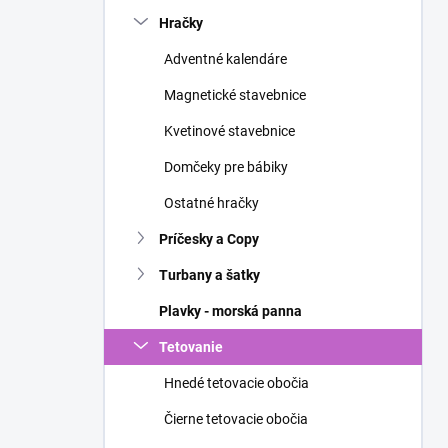
n
Hračky
e
l
Adventné kalendáre
Magnetické stavebnice
Kvetinové stavebnice
Domčeky pre bábiky
Ostatné hračky
Príčesky a Copy
Turbany a šatky
Plavky - morská panna
Tetovanie
Hnedé tetovacie obočia
Čierne tetovacie obočia