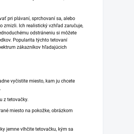
vať pri plávaní, sprchovaní sa, alebo
zmizli. Ich realistický vzhľad zaručuje,
 jednoduchému odstráneniu si môžete
edkov. Popularita týchto tetovaní
spektrum zákazníkov hľadajúcich
dne vyčistite miesto, kam ju chcete
.
u z tetovačky.
rané miesto na pokožke, obrázkom
y jemne vlhčite tetovačku, kým sa