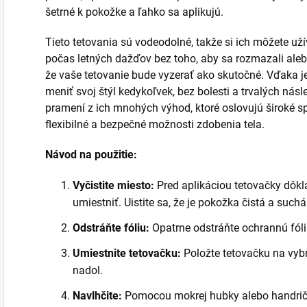
šetrné k pokožke a ľahko sa aplikujú.
Tieto tetovania sú vodeodolné, takže si ich môžete uží
počas letných dažďov bez toho, aby sa rozmazali alebo 
že vaše tetovanie bude vyzerať ako skutočné. Vďaka
meniť svoj štýl kedykoľvek, bez bolesti a trvalých násl
pramení z ich mnohých výhod, ktoré oslovujú široké 
flexibilné a bezpečné možnosti zdobenia tela.
Návod na použitie:
Vyčistite miesto:
Pred aplikáciou tetovačky dôkla
umiestniť. Uistite sa, že je pokožka čistá a suchá
Odstráňte fóliu:
Opatrne odstráňte ochrannú fóli
Umiestnite tetovačku:
Položte tetovačku na vyb
nadol.
Navlhčite:
Pomocou mokrej hubky alebo handričk