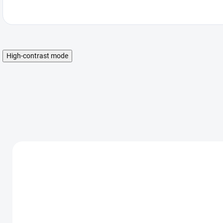
High-contrast mode
AKCIA
AKCIA
AK