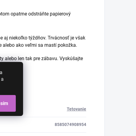
otom opatrne odstráňte papierový
e aj niekoľko týždňov. Trvácnosť je však
pe alebo ako veľmi sa mastí pokožka.
y alebo len tak pre zábavu. Vyskúšajte
!
 a
 a
asím
Tetovanie
8585074908954