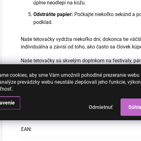
úplne neodlepi na kožu.
Odstráňte papier:
Počkajte niekoľko sekúnd a p
podklad.
Naše tetovačky vydržia niekoľko dní, dokonca tie väčši
individuálna a závisí od toho, ako často sa človek kú
Naše tetovačky sú skvelým doplnkom na festivaly, párt
rôzne dizajny a nájdite ten, ktorý vám najviac vyhovuje
ame cookies, aby sme Vám umožnili pohodlné prezeranie webu
nalýze prevádzky webu neustále zlepšovali jeho funkcie, výkon
ľnosť.
Dodatočné parametre
avenie
Odmietnuť
Súhl
Kategória
:
EAN
: