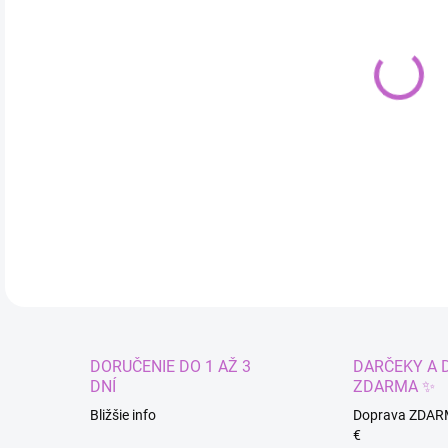
cena
MÔŽ
DO:
10.
Vode
DETA
DORUČENIE DO 1 AŽ 3
DARČEKY A 
DNÍ
ZDARMA ✨
Bližšie info
Doprava ZDAR
€