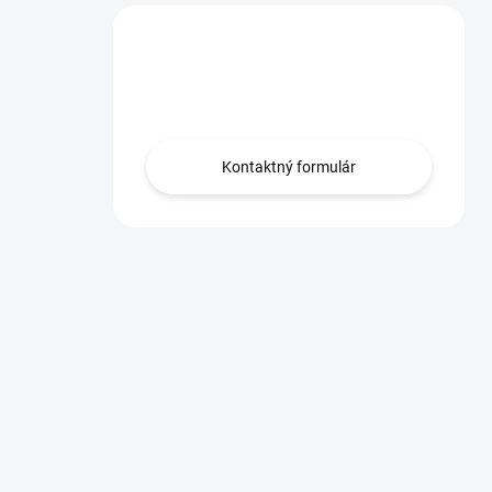
Máte otázku?
Obráťte sa na nás.
Kontaktný formulár