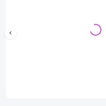
Dočasné
Dočasné
vodeodolné
vodeodolné
tetovanie na
tetovanie na
celú ruku-
celú ruku-
19,00 €
19,00 €
Lev, sova,
Poseidon -
6,00 €
6,00 €
vlk - WD 034
WD - 110
4,88 € bez DPH
4,88 € bez DPH
SKLADOM
SKLADOM
Vodeodolné
Vodeodolné
tetovanie na
tetovanie na
celú ruku - Lev,
celú ruku -
sova, vlk
Poseidon
Do košíka
Do košíka