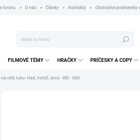
e tovaru
O nás
Články
Kontakty
Obchodné podmienky a
Hľadať
FILMOVÉ TÉMY
HRAČKY
PRÍČESKY A COPY
na celú ruku- Had, motýľ, sova - WD - 069
Neohodnotené
Podrobnosti hodnotenia
€
€4,
Jedn
SK