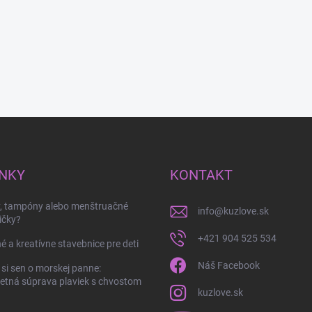
NKY
KONTAKT
y, tampóny alebo menštruačné
info
@
kuzlove.sk
ičky?
+421 904 525 534
é a kreatívne stavebnice pre deti
Náš Facebook
 si sen o morskej panne:
tná súprava plaviek s chvostom
kuzlove.sk