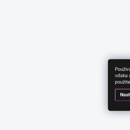
Použív
vďaka a
použite
Nast