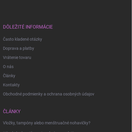
á
p
ä
t
i
DÔLEŽITÉ INFORMÁCIE
e
Často kladené otázky
Doprava a platby
Vrátenie tovaru
O nás
Články
Kontakty
Obchodné podmienky a ochrana osobných údajov
ČLÁNKY
Odoslať
Vložky, tampóny alebo menštruačné nohavičky?