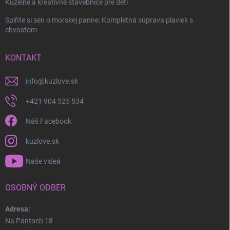
Kúzelné a kreatívne stavebnice pre deti
Splňte si sen o morskej panne: Kompletná súprava plaviek s
chvostom
KONTAKT
info
@
kuzlove.sk
+421 904 525 534
Náš Facebook
kuzlove.sk
Naše videá
OSOBNÝ ODBER
Adresa:
Na Pántoch 18