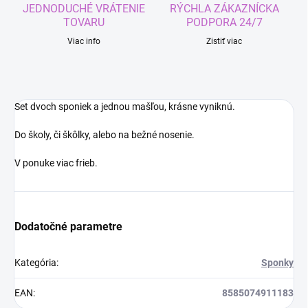
JEDNODUCHÉ VRÁTENIE
RÝCHLA ZÁKAZNÍCKA
TOVARU
PODPORA 24/7
Viac info
Zistiť viac
Set dvoch sponiek a jednou mašľou, krásne vyniknú.
Do školy, či škôlky, alebo na bežné nosenie.
V ponuke viac frieb.
Dodatočné parametre
Kategória
:
Sponky
EAN
:
8585074911183