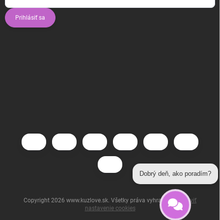
Prihlásiť sa
Dobrý deň, ako poradím?
Copyright 2026
www.kuzlove.sk
. Všetky práva vyhradené.
Upraviť
nastavenie cookies