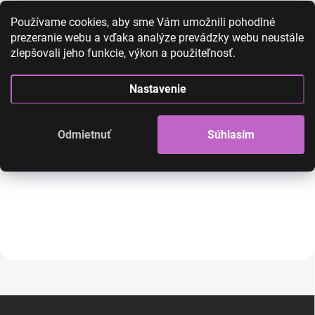
Používame cookies, aby sme Vám umožnili pohodlné
prezeranie webu a vďaka analýze prevádzky webu neustále
zlepšovali jeho funkcie, výkon a použiteľnosť.
Set 3ks sponiek s glitrami
Set 3ks sponiek s
čierna
zelená
Nastavenie
6,50 €
3,90 €
6,50 €
3,90 €
3,17 € bez DPH
3,17 € bez DPH
Odmietnuť
Súhlasím
SKLADOM
Do košíka
Do košíka
Z