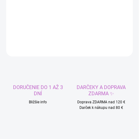
−
+
Pridať do košíka
DETAILNÉ INFORMÁCIE
OPÝTAŤ SA
STRÁŽIŤ
DORUČENIE DO 1 AŽ 3
DARČEKY A DOPRAVA
DNÍ
ZDARMA ✨
Bližšie info
Doprava ZDARMA nad 120 €
Darček k nákupu nad 80 €