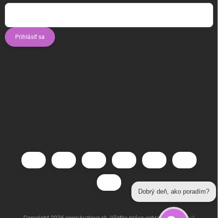
Prihlásiť sa
Dobrý deň, ako poradím?
Copyright 2026
www.kuzlove.sk
. Všetky práva vyhradené.
Upraviť