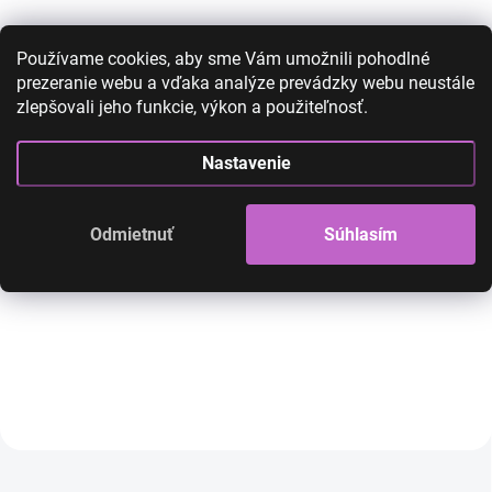
Používame cookies, aby sme Vám umožnili pohodlné
prezeranie webu a vďaka analýze prevádzky webu neustále
zlepšovali jeho funkcie, výkon a použiteľnosť.
Plesový set so zirkónmi -
Plesový set so zi
náhrdelník a náušnice - typ
náhrdelník a náuš
Nastavenie
10
8
28,00 €
14,90 €
28,00 €
14,90 €
Odmietnuť
Súhlasím
12,11 € bez DPH
12,11 € bez DPH
SKLADOM
Krásna bižutéria, set náhrdelník a
Krásna bižutéria, set ná
náušnice
náušnice
Do košíka
Do košíka