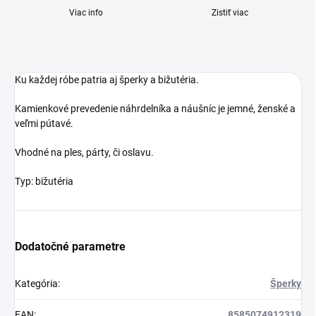
Viac info
Zistiť viac
Ku každej róbe patria aj šperky a bižutéria.
Kamienkové prevedenie náhrdelníka a náušníc je jemné, ženské a
veľmi pútavé.
Vhodné na ples, párty, či oslavu.
Typ: bižutéria
Dodatočné parametre
Kategória
:
Šperky
EAN
:
8585074912319