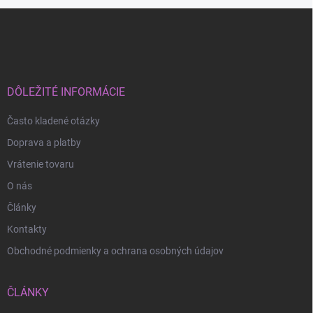
Z
á
p
ä
t
i
DÔLEŽITÉ INFORMÁCIE
e
Často kladené otázky
Doprava a platby
Vrátenie tovaru
O nás
Články
Kontakty
Obchodné podmienky a ochrana osobných údajov
ČLÁNKY
Odoslať