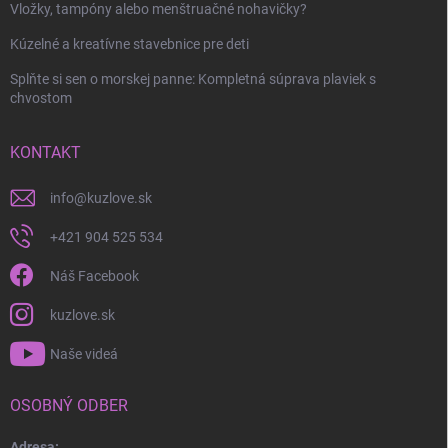
Vložky, tampóny alebo menštruačné nohavičky?
Kúzelné a kreatívne stavebnice pre deti
Splňte si sen o morskej panne: Kompletná súprava plaviek s
chvostom
KONTAKT
info
@
kuzlove.sk
+421 904 525 534
Náš Facebook
kuzlove.sk
Naše videá
OSOBNÝ ODBER
Adresa: