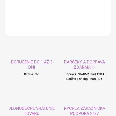
Krásna bižutéria, set náhrdelník a náušnice
DETAILNÉ INFORMÁCIE
OPÝTAŤ SA
STRÁŽIŤ
DORUČENIE DO 1 AŽ 3
DARČEKY A DOPRAVA
DNÍ
ZDARMA ✨
Bližšie info
Doprava ZDARMA nad 120 €
Darček k nákupu nad 80 €
JEDNODUCHÉ VRÁTENIE
RÝCHLA ZÁKAZNÍCKA
TOVARU
PODPORA 24/7