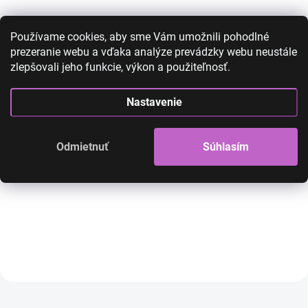
Používame cookies, aby sme Vám umožnili pohodlné
prezeranie webu a vďaka analýze prevádzky webu neustále
zlepšovali jeho funkcie, výkon a použiteľnosť.
Plesový set so zirkónmi -
Plesový set so zi
náhrdelník a náušnice - typ
náhrdelník a náuš
Nastavenie
10
8
28,00 €
14,90 €
28,00 €
14,90 €
Odmietnuť
Súhlasím
12,11 € bez DPH
12,11 € bez DPH
SKLADOM
Krásna bižutéria, set náhrdelník a
Krásna bižutéria, set ná
náušnice
náušnice
Do košíka
Do košíka