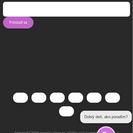
Prihlásiť sa
Dobrý deň, ako poradím?
Copyright 2026
www.kuzlove.sk
. Všetky práva vyhradené.
Upraviť