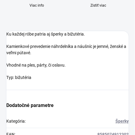
Viac info
Zistiť viac
Ku každej róbe patria aj šperky a bižutéria.
Kamienkové prevedenie náhrdelníka a náušníc je jemné, ženské a
veľmi pútavé.
Vhodné na ples, párty, či oslavu.
Typ: bižutéria
Dodatočné parametre
Kategória
:
Šperky
EAN
:
8585074912302