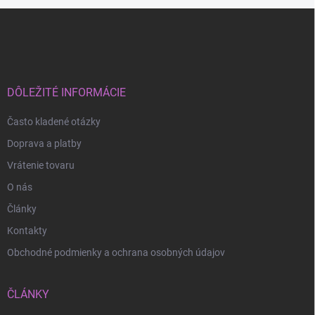
Z
á
p
ä
t
i
DÔLEŽITÉ INFORMÁCIE
e
Často kladené otázky
Doprava a platby
Vrátenie tovaru
O nás
Články
Kontakty
Obchodné podmienky a ochrana osobných údajov
ČLÁNKY
Odoslať