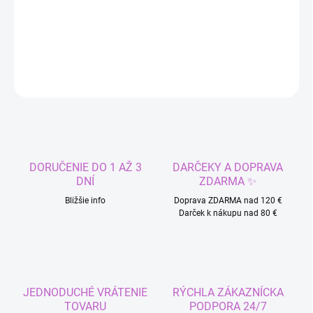
Krásna bižutéria, set náhrdelník a náušnice
DETAILNÉ INFORMÁCIE
OPÝTAŤ SA
STRÁŽIŤ
DORUČENIE DO 1 AŽ 3
DARČEKY A DOPRAVA
DNÍ
ZDARMA ✨
Bližšie info
Doprava ZDARMA nad 120 €
Darček k nákupu nad 80 €
JEDNODUCHÉ VRÁTENIE
RÝCHLA ZÁKAZNÍCKA
TOVARU
PODPORA 24/7