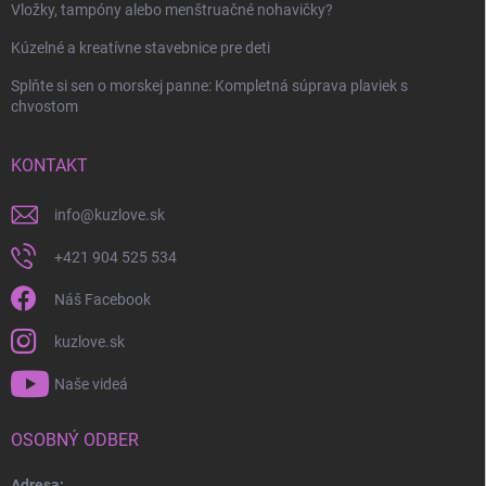
Vložky, tampóny alebo menštruačné nohavičky?
Kúzelné a kreatívne stavebnice pre deti
Splňte si sen o morskej panne: Kompletná súprava plaviek s
chvostom
KONTAKT
info
@
kuzlove.sk
+421 904 525 534
Náš Facebook
kuzlove.sk
Naše videá
OSOBNÝ ODBER
Adresa: