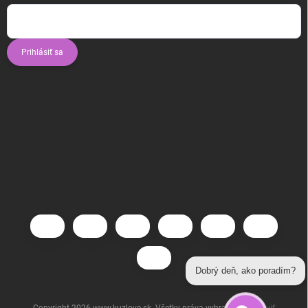
Prihlásiť sa
Dobrý deň, ako poradím?
Copyright 2026
www.kuzlove.sk
. Všetky práva vyhradené.
Upraviť