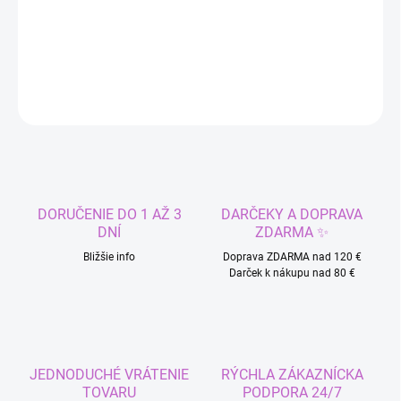
Krásna bižutéria, set náhrdelník a náušnice
DETAILNÉ INFORMÁCIE
OPÝTAŤ SA
STRÁŽIŤ
DORUČENIE DO 1 AŽ 3
DARČEKY A DOPRAVA
DNÍ
ZDARMA ✨
Bližšie info
Doprava ZDARMA nad 120 €
Darček k nákupu nad 80 €
JEDNODUCHÉ VRÁTENIE
RÝCHLA ZÁKAZNÍCKA
TOVARU
PODPORA 24/7