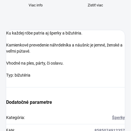
Viac info
Zistiť viac
Ku každej róbe patria aj šperky a bižutéria.
Kamienkové prevedenie náhrdelníka a náušníc je jemné, ženské a
veľmi pútavé.
Vhodné na ples, párty, či oslavu.
Typ: bižutéria
Dodatočné parametre
Kategória
:
Šperky
EAN
:
8585074912357