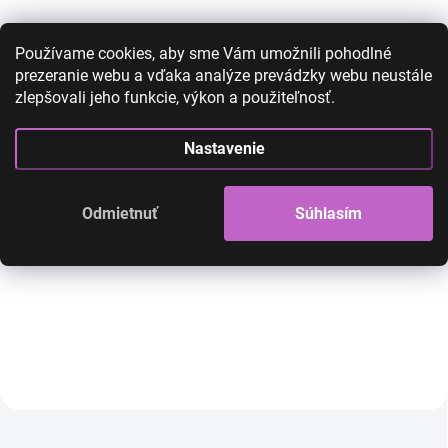
Používame cookies, aby sme Vám umožnili pohodlné
prezeranie webu a vďaka analýze prevádzky webu neustále
zlepšovali jeho funkcie, výkon a použiteľnosť.
Plesový set so zirkónmi -
Plesový set so zi
náhrdelník a náušnice - typ
náhrdelník a náuš
Nastavenie
8
5
28,00 €
14,90 €
25,00 €
13,90 €
Odmietnuť
Súhlasím
12,11 € bez DPH
11,30 € bez DPH
SKLADOM
Krásna bižutéria, set náhrdelník a
Krásna bižutéria, set ná
náušnice
náušnice
Do košíka
Do košíka