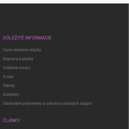
Z
á
p
ä
t
i
DÔLEŽITÉ INFORMÁCIE
e
Často kladené otázky
Doprava a platby
Vrátenie tovaru
O nás
Články
Kontakty
Obchodné podmienky a ochrana osobných údajov
ČLÁNKY
Odoslať