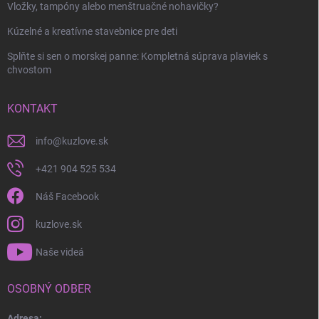
Vložky, tampóny alebo menštruačné nohavičky?
Kúzelné a kreatívne stavebnice pre deti
Splňte si sen o morskej panne: Kompletná súprava plaviek s
chvostom
KONTAKT
info
@
kuzlove.sk
+421 904 525 534
Náš Facebook
kuzlove.sk
Naše videá
OSOBNÝ ODBER
Adresa: