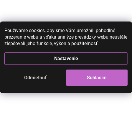
AKCIA
AKCIA
Používame cookies, aby sme Vám umožnili pohodlné
prezeranie webu a vďaka analýze prevádzky webu neustále
zlepšovali jeho funkcie, výkon a použiteľnosť.
Nastavenie
Šperk do vlasov okrasná
Šperk do vlasov 
reťaz listy
reťaz kvety
Odmietnuť
Súhlasím
21,00 €
9,90 €
21,00 €
9,90 €
8,05 € bez DPH
8,05 € bez DPH
SKLADOM
Okrasná reťaz pre krajší účes
Okrasná reťaz pre krajší
Do košíka
Do košíka