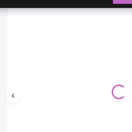
AKCIA
AKCIA
AK
Šperk do
Šperk do
vlasov
vlasov
okrasná
okrasná
reťaz listy
reťaz kvet a
21,00 €
21,00 €
motýle
9,90 €
9,90 €
8,05 € bez DPH
8,05 € bez DPH
SKLADOM
SKLADOM
Okrasná reťaz
pre krajší účes