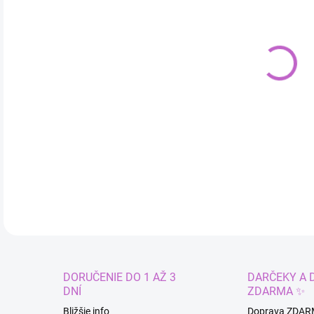
cena
MÔŽ
DO:
11.
Okra
DETA
DORUČENIE DO 1 AŽ 3
DARČEKY A 
DNÍ
ZDARMA ✨
Bližšie info
Doprava ZDAR