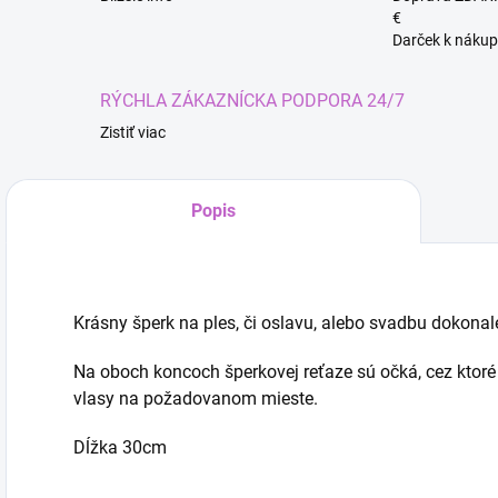
€
Darček k nákup
RÝCHLA ZÁKAZNÍCKA PODPORA 24/7
Zistiť viac
Kúze
Popis
Krásny šperk na ples, či oslavu, alebo svadbu dokonale
Na oboch koncoch šperkovej reťaze sú očká, cez ktoré 
vlasy na požadovanom mieste.
Dĺžka 30cm