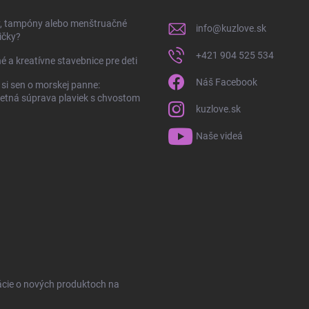
y, tampóny alebo menštruačné
info
@
kuzlove.sk
ičky?
+421 904 525 534
é a kreatívne stavebnice pre deti
Náš Facebook
 si sen o morskej panne:
tná súprava plaviek s chvostom
kuzlove.sk
Naše videá
ácie o nových produktoch na