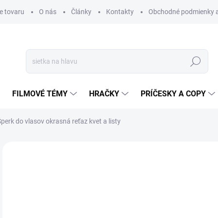
e tovaru
O nás
Články
Kontakty
Obchodné podmienky a
Hľadať
FILMOVÉ TÉMY
HRAČKY
PRÍČESKY A COPY
Šperk do vlasov okrasná reťaz kvet a listy
Neohodnotené
Podrobnosti hodnotenia
€
€8,
Jedn
SK