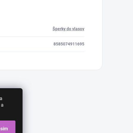
Šperky do vlasov
8585074911695
 a
 a
asím