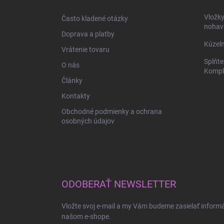
t
i
Vložk
Často kladené otázky
e
nohav
Doprava a platby
Kúzeln
Vrátenie tovaru
Splňte
O nás
Komple
Články
Kontakty
Obchodné podmienky a ochrana
osobných údajov
ODOBERAŤ NEWSLETTER
Vložte svoj e-mail a my Vám budeme zasielať inform
našom e-shope.