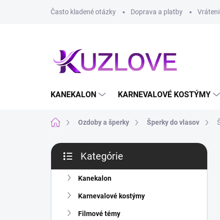
Prejsť
Často kladené otázky
Doprava a platby
Vráteni
na
obsah
KANEKALON
KARNEVALOVÉ KOSTÝMY
Domov
Ozdoby a šperky
Šperky do vlasov
B
Kategórie
o
Preskočiť
č
kategórie
n
Kanekalon
ý
Karnevalové kostýmy
p
a
Filmové témy