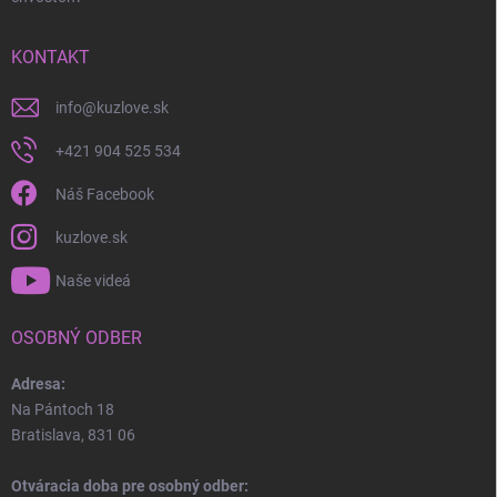
KONTAKT
info
@
kuzlove.sk
+421 904 525 534
Náš Facebook
kuzlove.sk
Naše videá
OSOBNÝ ODBER
Adresa:
Na Pántoch 18
Bratislava, 831 06
Otváracia doba pre osobný odber: