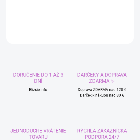
Módna šatka na hlavu
DETAILNÉ INFORMÁCIE
OPÝTAŤ SA
STRÁŽIŤ
DORUČENIE DO 1 AŽ 3
DARČEKY A DOPRAVA
DNÍ
ZDARMA ✨
Bližšie info
Doprava ZDARMA nad 120 €
Darček k nákupu nad 80 €
JEDNODUCHÉ VRÁTENIE
RÝCHLA ZÁKAZNÍCKA
TOVARU
PODPORA 24/7