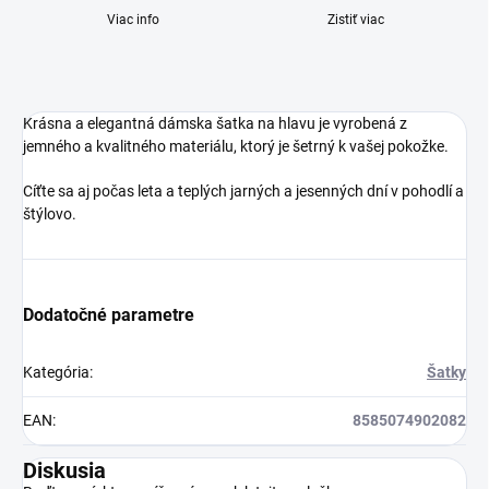
Viac info
Zistiť viac
Krásna a elegantná dámska šatka na hlavu je vyrobená z
jemného a kvalitného materiálu, ktorý je šetrný k vašej pokožke.
Cíťte sa aj počas leta a teplých jarných a jesenných dní v pohodlí a
štýlovo.
Dodatočné parametre
Kategória
:
Šatky
EAN
:
8585074902082
Diskusia