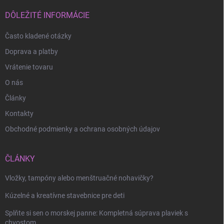
t
i
DÔLEŽITÉ INFORMÁCIE
e
Často kladené otázky
Doprava a platby
Vrátenie tovaru
O nás
Články
Kontakty
Obchodné podmienky a ochrana osobných údajov
ČLÁNKY
Vložky, tampóny alebo menštruačné nohavičky?
Odoslať
Kúzelné a kreatívne stavebnice pre deti
Splňte si sen o morskej panne: Kompletná súprava plaviek s
chvostom