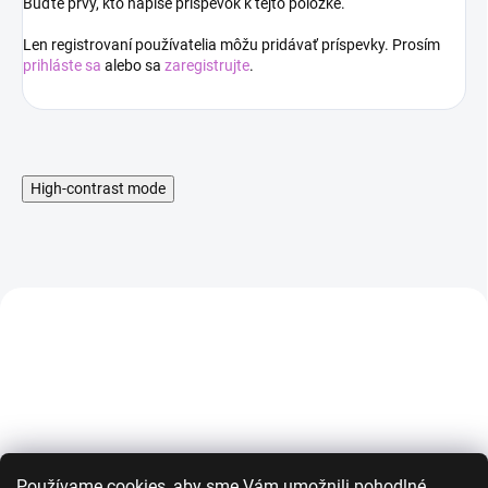
Buďte prvý, kto napíše príspevok k tejto položke.
Len registrovaní používatelia môžu pridávať príspevky. Prosím
prihláste sa
alebo sa
zaregistrujte
.
High-contrast mode
AKCIA
AKCIA
Používame cookies, aby sme Vám umožnili pohodlné