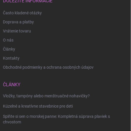
i
DÔLEŽITÉ INFORMÁCIE
e
Často kladené otázky
Doprava a platby
Vrátenie tovaru
O nás
Články
Kontakty
Obchodné podmienky a ochrana osobných údajov
ČLÁNKY
Vložky, tampóny alebo menštruačné nohavičky?
Odoslať
Kúzelné a kreatívne stavebnice pre deti
Splňte si sen o morskej panne: Kompletná súprava plaviek s
chvostom