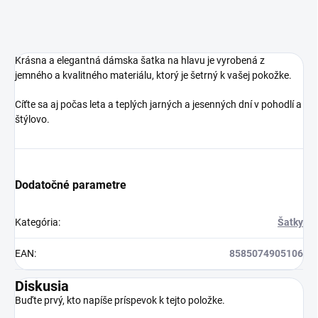
Krásna a elegantná dámska šatka na hlavu je vyrobená z
jemného a kvalitného materiálu, ktorý je šetrný k vašej pokožke.
Cíťte sa aj počas leta a teplých jarných a jesenných dní v pohodlí a
štýlovo.
Dodatočné parametre
Kategória
:
Šatky
EAN
:
8585074905106
Diskusia
Buďte prvý, kto napíše príspevok k tejto položke.