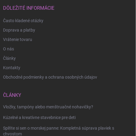
t
i
DÔLEŽITÉ INFORMÁCIE
e
Často kladené otázky
Doprava a platby
Vrátenie tovaru
O nás
Články
Kontakty
Obchodné podmienky a ochrana osobných údajov
ČLÁNKY
Vložky, tampóny alebo menštruačné nohavičky?
Odoslať
Kúzelné a kreatívne stavebnice pre deti
Splňte si sen o morskej panne: Kompletná súprava plaviek s
chvostom