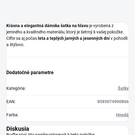
Krásna a elegantná dámska šatka na hlavu
je vyrobená z
jemného a kvalitného materiálu, ktorý je šetrný k vašej pokožke.
Cíťte sa aj počas
leta a teplých jarných a jesenných dní
v pohodlí
a štýlovo.
Dodatočné parametre
Kategória
:
Šatky
EAN
:
8585074900866
Farba
:
Hnedá
Diskusia
Buďte prvý, kto napíše príspevok k tejto položke.