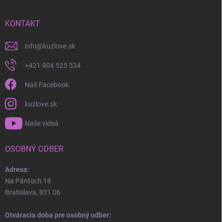
KONTAKT
info
@
kuzlove.sk
+421 904 525 534
Náš Facebook
kuzlove.sk
Naše videá
OSOBNÝ ODBER
Adresa:
Na Pántoch 18
Bratislava, 831 06
Otváracia doba pre osobný odber: