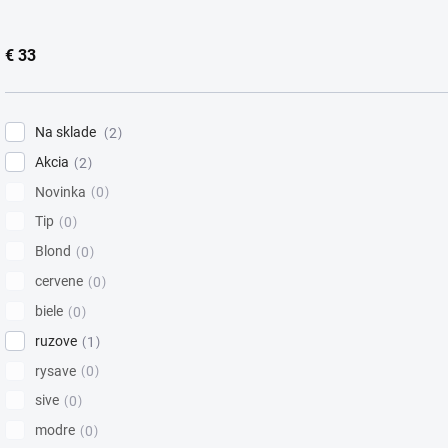
d
u
k
€
33
t
o
v
Na sklade
2
Akcia
2
Novinka
0
Tip
0
Blond
0
cervene
0
biele
0
ruzove
1
rysave
0
sive
0
modre
0