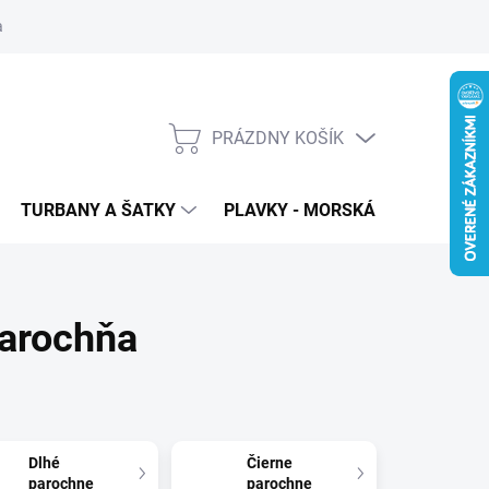
 ochrana osobných údajov
PRÁZDNY KOŠÍK
NÁKUPNÝ
KOŠÍK
TURBANY A ŠATKY
PLAVKY - MORSKÁ PANNA
T
Parochňa
Dlhé
Čierne
parochne
parochne