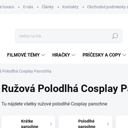
e tovaru
O nás
Články
Kontakty
Obchodné podmienky a
Hľadať
FILMOVÉ TÉMY
HRAČKY
PRÍČESKY A COPY
 Polodlhá Cosplay Parochňa
Ružová Polodlhá Cosplay 
Tu nájdete všetky ružové polodlhé Cosplay parochne
Krátke
Polodlhé
parochne
parochne