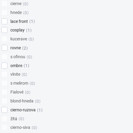
Kúze
cierne
0
hnede
0
lace front
1
cosplay
1
kucerave
0
rovne
2
s ofinou
0
ombre
1
vlnite
0
s melirom
0
Fialové
0
blond-hneda
0
cierno-ruzova
1
žltá
0
cierno-siva
0