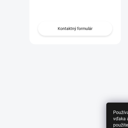
Obráťte sa na nás.
Kontaktný formulár
Použív
vďaka a
použite