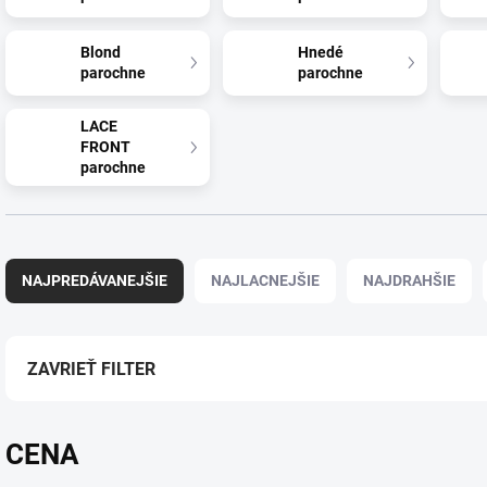
Blond
Hnedé
parochne
parochne
LACE
FRONT
parochne
R
a
NAJPREDÁVANEJŠIE
NAJLACNEJŠIE
NAJDRAHŠIE
d
e
n
i
ZAVRIEŤ FILTER
e
p
r
CENA
o