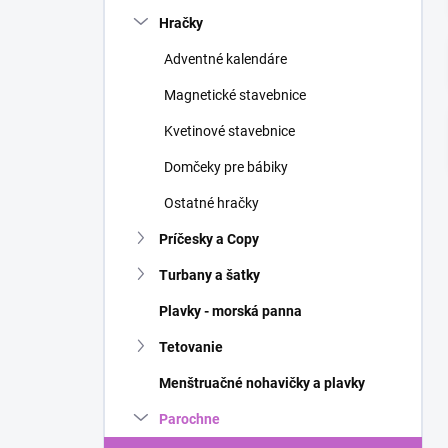
n
Hračky
e
l
Adventné kalendáre
Magnetické stavebnice
Kvetinové stavebnice
Domčeky pre bábiky
Ostatné hračky
Príčesky a Copy
Turbany a šatky
Plavky - morská panna
Tetovanie
Menštruačné nohavičky a plavky
Parochne