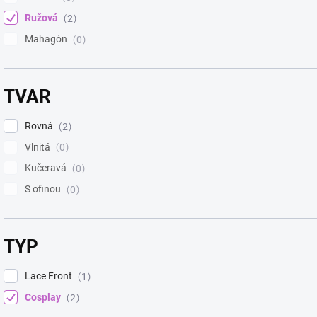
Ružová
2
Mahagón
0
TVAR
Rovná
2
Vlnitá
0
Kučeravá
0
S ofinou
0
TYP
Lace Front
1
Cosplay
2