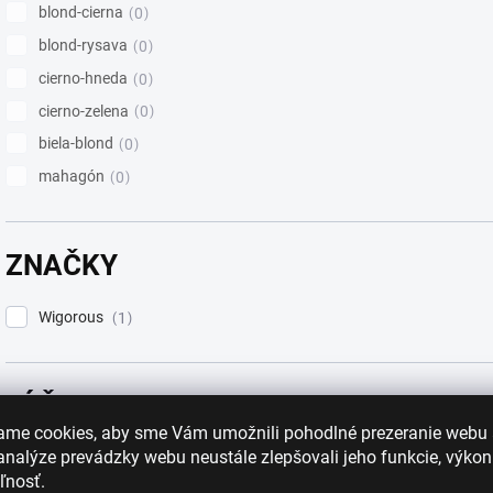
blond-cierna
0
blond-rysava
0
cierno-hneda
0
cierno-zelena
0
biela-blond
0
mahagón
0
ZNAČKY
Wigorous
1
DĹŽKA
ame cookies, aby sme Vám umožnili pohodlné prezeranie webu
Krátka
0
nalýze prevádzky webu neustále zlepšovali jeho funkcie, výkon
ľnosť.
Polodlhá
2