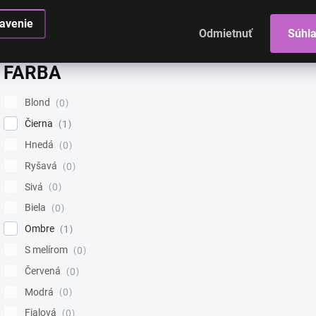
Dlhá
1
avenie
Odmietnuť
Súhl
FARBA
Blond
0
Čierna
1
Hnedá
0
Ryšavá
0
Sivá
0
Biela
0
Ombre
1
S melírom
0
Červená
0
Modrá
0
Fialová
0