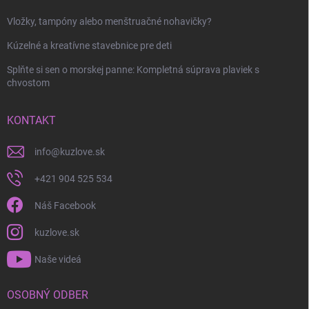
Odoslať
Vložky, tampóny alebo menštruačné nohavičky?
Kúzelné a kreatívne stavebnice pre deti
Splňte si sen o morskej panne: Kompletná súprava plaviek s
chvostom
KONTAKT
info
@
kuzlove.sk
+421 904 525 534
Náš Facebook
kuzlove.sk
Naše videá
OSOBNÝ ODBER