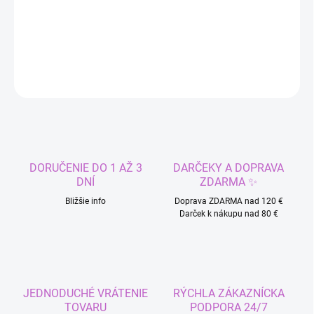
Clip in príčesok pre doplenie objemu a dĺžky vlasov
DETAILNÉ INFORMÁCIE
OPÝTAŤ SA
STRÁŽIŤ
DORUČENIE DO 1 AŽ 3
DARČEKY A DOPRAVA
DNÍ
ZDARMA ✨
Bližšie info
Doprava ZDARMA nad 120 €
Darček k nákupu nad 80 €
JEDNODUCHÉ VRÁTENIE
RÝCHLA ZÁKAZNÍCKA
TOVARU
PODPORA 24/7