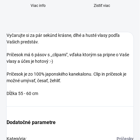
Viac info
Zistiť viac
Vyčarujte si za pár sekúnd krásne, dlhé a husté vlasy podľa
Vašich predstáv.
Príčesok má 6 pásov s ,,clipami", vďaka ktorým sa pripne o Vaše
vlasy a účes je hotový :-)
Príčesok je zo 100% japonského kanekalonu. Clip in príčesok je
možné umývať, česať, žehliť.
Dĺžka 55 - 60 cm
Dodatočné parametre
Kategória
:
Príčesky