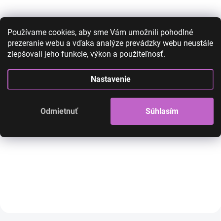
Používame cookies, aby sme Vám umožnili pohodlné
prezeranie webu a vďaka analýze prevádzky webu neustále
zlepšovali jeho funkcie, výkon a použiteľnosť.
Clip in príčesok - blond-
Clip in príčesok -
Nastavenie
vlnitý M88
vlnitý
35,00 €
27,00 €
39,00 €
25,00 €
Odmietnuť
Súhlasím
21,95 € bez DPH
20,33 € bez DPH
SKLADOM
Clip in príčesok pre doplenie objemu
Clip in príčesok pre do
a dĺžky vlasov
a dĺžky vlasov
Do košíka
Do košíka