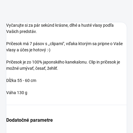
Vyčarujte si za pár sekúnd krásne, dlhé a husté vlasy podľa
Vašich predstáv.
Príčesok má 7 pásov s ,,clipami", vďaka ktorým sa pripne o Vaše
vlasy a účes je hotový :-)
Príčesok je zo 100% japonského kanekalonu. Clip in príčesok je
možné umývať, česať, žehliť.
Dĺžka 55 - 60 cm
Váha 130 g
Dodatočné parametre