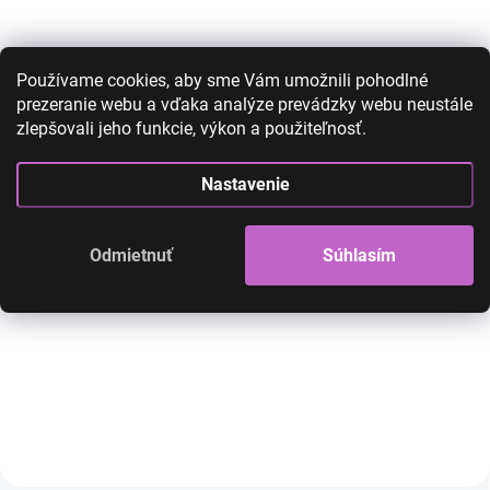
Používame cookies, aby sme Vám umožnili pohodlné
prezeranie webu a vďaka analýze prevádzky webu neustále
zlepšovali jeho funkcie, výkon a použiteľnosť.
Nastavenie
Clip in príčesok - blond
Clip in príčesok -
66/16
vlnitý M88
31,00 €
19,00 €
35,00 €
27,00 €
Odmietnuť
Súhlasím
15,45 € bez DPH
21,95 € bez DPH
SKLADOM
Clip in príčesok pre doplenie objemu
Clip in príčesok pre do
a dĺžky vlasov
a dĺžky vlasov
Do košíka
Do košíka