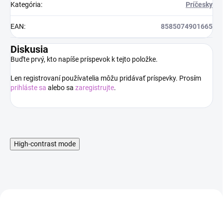
Kategória
:
Príčesky
EAN
:
8585074901665
Diskusia
Buďte prvý, kto napíše príspevok k tejto položke.
Len registrovaní používatelia môžu pridávať príspevky. Prosím
prihláste sa
alebo sa
zaregistrujte
.
High-contrast mode
AKCIA
AKCIA