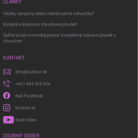
ČLÁNKY
Odoslať
Vložky, tampóny alebo menštruačné nohavičky?
Kúzelné a kreatívne stavebnice pre deti
Splňte si sen o morskej panne: Kompletná súprava plaviek s
chvostom
KONTAKT
info
@
kuzlove.sk
+421 904 525 534
Náš Facebook
kuzlove.sk
Naše videá
OSOBNÝ ODBER