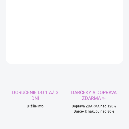
−
+
Pridať do košíka
Clip in príčesok pre doplenie objemu a dĺžky vlasov
DETAILNÉ INFORMÁCIE
OPÝTAŤ SA
STRÁŽIŤ
DORUČENIE DO 1 AŽ 3
DARČEKY A DOPRAVA
DNÍ
ZDARMA ✨
Bližšie info
Doprava ZDARMA nad 120 €
Darček k nákupu nad 80 €