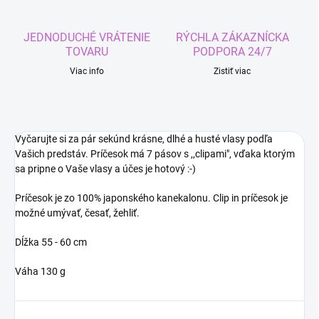
JEDNODUCHÉ VRÁTENIE
RÝCHLA ZÁKAZNÍCKA
TOVARU
PODPORA 24/7
Viac info
Zistiť viac
Vyčarujte si za pár sekúnd krásne, dlhé a husté vlasy podľa
Vašich predstáv. Príčesok má 7 pásov s ,,clipami", vďaka ktorým
sa pripne o Vaše vlasy a účes je hotový :-)
Príčesok je zo 100% japonského kanekalonu. Clip in príčesok je
možné umývať, česať, žehliť.
Dĺžka 55 - 60 cm
Váha 130 g