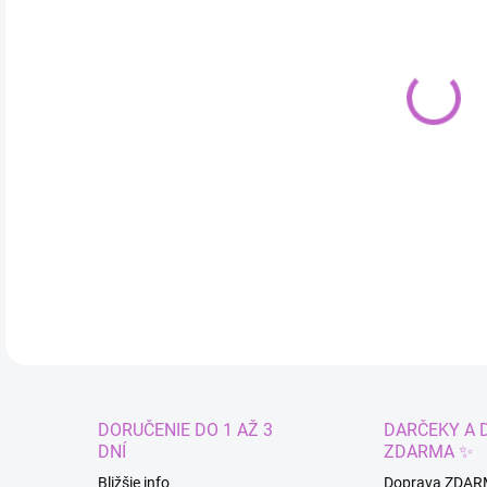
cena
MÔŽ
DO:
11.
DETA
DORUČENIE DO 1 AŽ 3
DARČEKY A 
DNÍ
ZDARMA ✨
Bližšie info
Doprava ZDAR