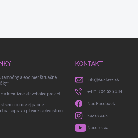
NKY
KONTAKT
y, tampóny alebo menštruačné
info
@
kuzlove.sk
ičky?
+421 904 525 534
é a kreatívne stavebnice pre deti
Náš Facebook
 si sen o morskej panne:
tná súprava plaviek s chvostom
kuzlove.sk
Naše videá