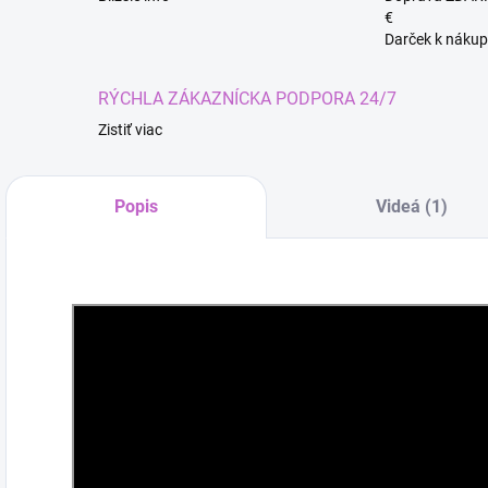
€
Darček k nákup
RÝCHLA ZÁKAZNÍCKA PODPORA 24/7
Zistiť viac
Popis
Videá (1)
Kúze