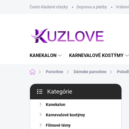
Prejsť
Často kladené otázky
Doprava a platby
Vráteni
na
obsah
KANEKALON
KARNEVALOVÉ KOSTÝMY
Domov
Parochne
Dámske parochne
Polod
B
Kategórie
o
Preskočiť
č
kategórie
n
Kanekalon
ý
Karnevalové kostýmy
p
a
Filmové témy