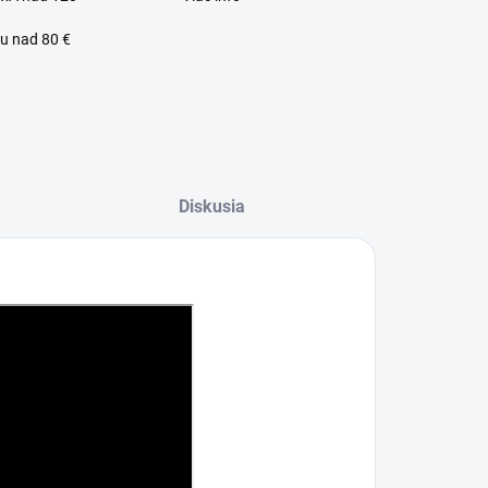
u nad 80 €
Diskusia
lný zákaznícky servis