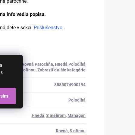
 na parochne.
 na Info vedľa popisu.
 nájdete v sekcii
Príslušenstvo
.
á Polodlhá Rovná Parochňa
,
Hnedá Polodlhá
 a
Parochňa S ofinou
,
Zobraziť ďalšie kategórie
 a
8585074900194
asím
Polodlhá
Hnedá
,
S melírom
,
Mahagón
Rovná
,
S ofinou