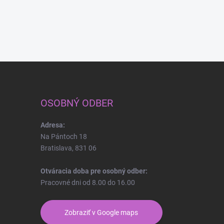
OSOBNÝ ODBER
Adresa:
Na Pántoch 18
Bratislava, 831 06
Otváracia doba pre osobný odber:
Pracovné dni od 8.00 do 16.00
Zobraziť v Google maps