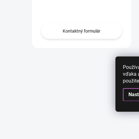
Obráťte sa na nás.
Kontaktný formulár
Použív
vďaka a
použite
Nast