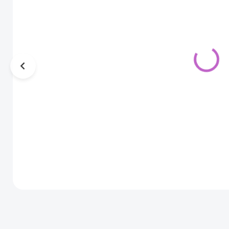
Leona
Melisa
polodlhá
polodlhá
hnedá
hnedá
mahagonová
mahagónová
49,00 €
49,00 €
parochňa s
parochňa s
25,00 €
25,00 €
bielym a
ofinou
20,33 € bez DPH
20,33 € bez DPH
žltým
SKLADOM
SKLADOM
melírom
Do košíka
Do košíka