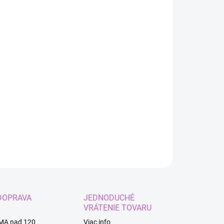
:
EME DORUČIŤ
8.2026
−
+
Pridať do košíka
ILNÉ INFORMÁCIE
OPÝTAŤ SA
STRÁŽIŤ
DOPRAVA
JEDNODUCHÉ
VRÁTENIE TOVARU
MA nad 120
Viac info