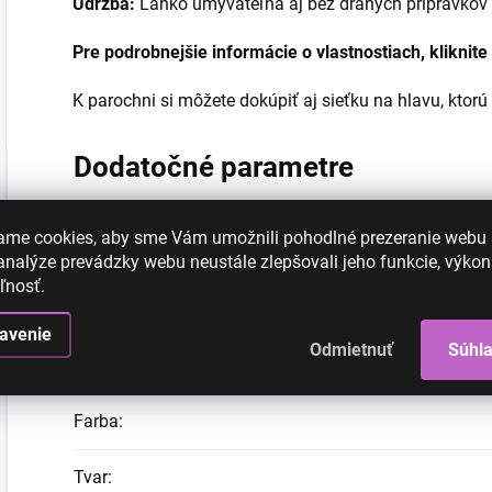
Údržba:
Ľahko umývateľná aj bez drahých prípravkov
Pre podrobnejšie informácie o vlastnostiach, kliknite
K parochni si môžete dokúpiť aj sieťku na hlavu, ktorú
Dodatočné parametre
Polodlhé parochne
,
Hned
ame cookies, aby sme Vám umožnili pohodlné prezeranie webu
Kategória
:
nalýze prevádzky webu neustále zlepšovali jeho funkcie, výkon
ľnosť.
EAN
:
avenie
Odmietnuť
Súhl
Dĺžka
:
Farba
:
Tvar
: