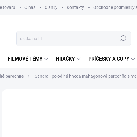
e tovaru
O nás
Články
Kontakty
Obchodné podmienky a
Hľadať
FILMOVÉ TÉMY
HRAČKY
PRÍČESKY A COPY
lhé parochne
Sandra - polodlhá hnedá mahagonová parochňa s mel
Neohodnotené
Podrobnosti hodnotenia
ZNAČKA
€
€21
Jedn
SK