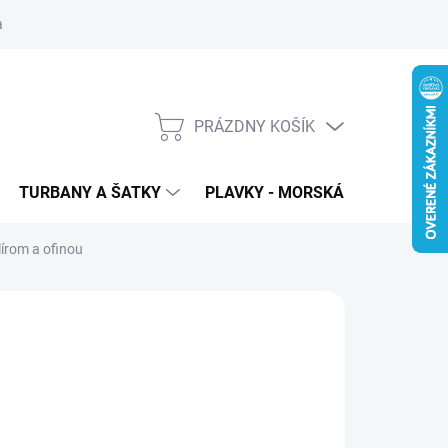
 ochrana osobných údajov
PRÁZDNY KOŠÍK
NÁKUPNÝ
KOŠÍK
TURBANY A ŠATKY
PLAVKY - MORSKÁ PANNA
T
írom a ofinou
:
WIGOROUS
54
€27
,95 bez DPH
otková
LADOM