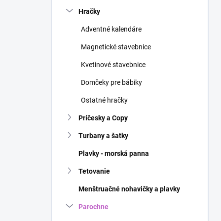
n
Hračky
e
l
Adventné kalendáre
Magnetické stavebnice
Kvetinové stavebnice
Domčeky pre bábiky
Ostatné hračky
Príčesky a Copy
Turbany a šatky
Plavky - morská panna
Tetovanie
Menštruačné nohavičky a plavky
Parochne