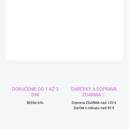
DORUČIŤ DO:
7.8.2026
−
+
Pridať do košíka
DETAILNÉ INFORMÁCIE
OPÝTAŤ SA
STRÁŽIŤ
DORUČENIE DO 1 AŽ 3
DARČEKY A DOPRAVA
DNÍ
ZDARMA ✨
Bližšie info
Doprava ZDARMA nad 120 €
Darček k nákupu nad 80 €