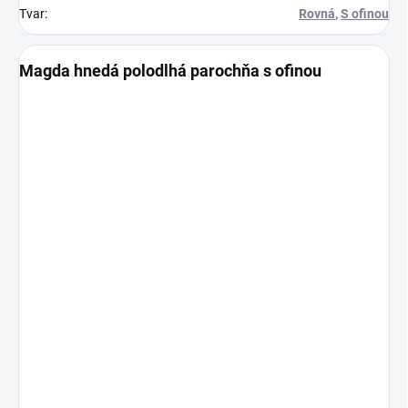
Tvar
:
Rovná
,
S ofinou
Magda hnedá polodlhá parochňa s ofinou