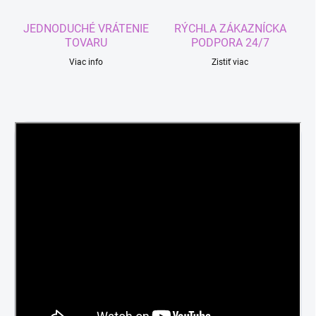
JEDNODUCHÉ VRÁTENIE
RÝCHLA ZÁKAZNÍCKA
TOVARU
PODPORA 24/7
Viac info
Zistiť viac