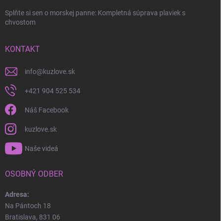
Splňte si sen o morskej panne: Kompletná súprava plaviek s
chvostom
KONTAKT
info
@
kuzlove.sk
+421 904 525 534
Náš Facebook
kuzlove.sk
Naše videá
OSOBNÝ ODBER
Adresa:
Na Pántoch 18
Bratislava, 831 06