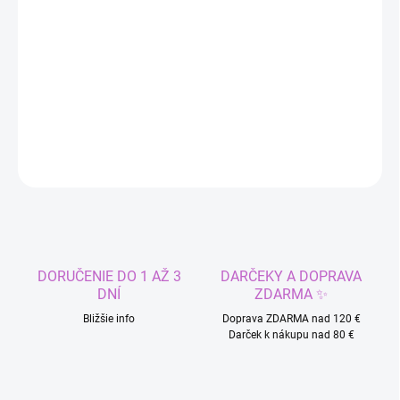
DORUČIŤ DO:
11.8.2026
−
+
Pridať do košíka
DETAILNÉ INFORMÁCIE
OPÝTAŤ SA
STRÁŽIŤ
DORUČENIE DO 1 AŽ 3
DARČEKY A DOPRAVA
DNÍ
ZDARMA ✨
Bližšie info
Doprava ZDARMA nad 120 €
Darček k nákupu nad 80 €