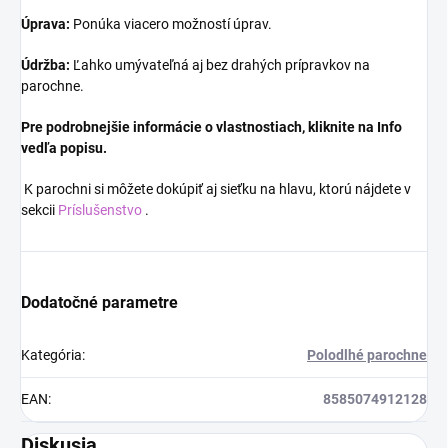
Úprava:
Ponúka viacero možností úprav.
Údržba:
Ľahko umývateľná aj bez drahých prípravkov na
parochne.
Pre podrobnejšie informácie o vlastnostiach, kliknite na Info
vedľa popisu.
K parochni si môžete dokúpiť aj sieťku na hlavu, ktorú nájdete v
sekcii
Príslušenstvo
.
Dodatočné parametre
Kategória
:
Polodlhé parochne
EAN
:
8585074912128
Diskusia