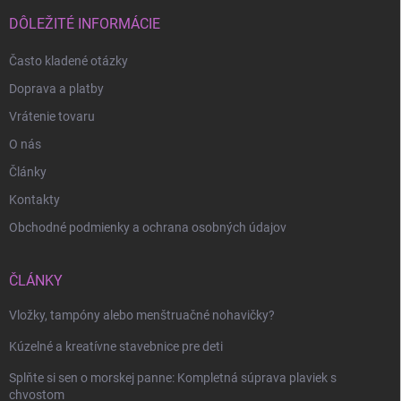
t
i
DÔLEŽITÉ INFORMÁCIE
e
Často kladené otázky
Doprava a platby
Vrátenie tovaru
O nás
Články
Kontakty
Odoslať
Obchodné podmienky a ochrana osobných údajov
ČLÁNKY
Vložky, tampóny alebo menštruačné nohavičky?
Kúzelné a kreatívne stavebnice pre deti
Splňte si sen o morskej panne: Kompletná súprava plaviek s
chvostom