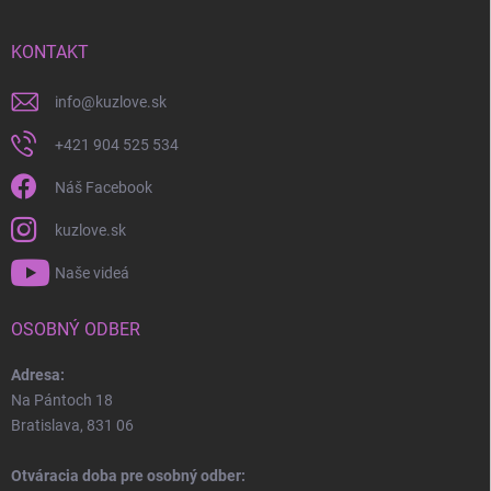
KONTAKT
info
@
kuzlove.sk
+421 904 525 534
Náš Facebook
kuzlove.sk
Naše videá
OSOBNÝ ODBER
Adresa:
Na Pántoch 18
Bratislava, 831 06
Otváracia doba pre osobný odber: