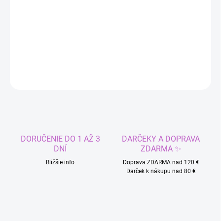
−
+
Pridať do košíka
DETAILNÉ INFORMÁCIE
OPÝTAŤ SA
STRÁŽIŤ
DORUČENIE DO 1 AŽ 3
DARČEKY A DOPRAVA
DNÍ
ZDARMA ✨
Bližšie info
Doprava ZDARMA nad 120 €
Darček k nákupu nad 80 €