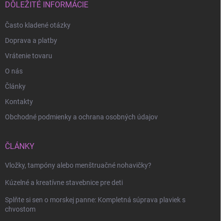
i
DÔLEŽITÉ INFORMÁCIE
e
Často kladené otázky
Doprava a platby
Vrátenie tovaru
O nás
Články
Kontakty
Obchodné podmienky a ochrana osobných údajov
ČLÁNKY
Vložky, tampóny alebo menštruačné nohavičky?
Odoslať
Kúzelné a kreatívne stavebnice pre deti
Splňte si sen o morskej panne: Kompletná súprava plaviek s
chvostom