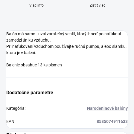
Viac info
Zistiť viac
Balón má samo - uzatvárateľný ventil, ktorý ihneď po nafúknutí
zamedzí úniku vzduchu.
Pri nafukovaní vzduchom používajte ručnú pumpu, alebo slamku,
ktorá je v balení.
Balenie obsahue 13 ks písmen
Dodatočné parametre
Kategória
:
Narodeninové balóny
EAN
:
8585074911633