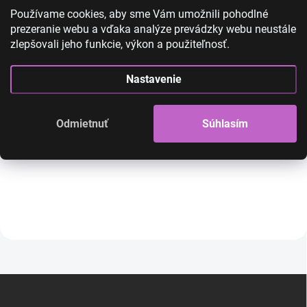
Používame cookies, aby sme Vám umožnili pohodlné
prezeranie webu a vďaka analýze prevádzky webu neustále
zlepšovali jeho funkcie, výkon a použiteľnosť.
Balónový nápis Happy
Balón lev
Birthday- farebný
Nastavenie
10,00 €
4,90 €
10,00 €
4,90 €
3,98 € bez DPH
3,98 € bez DPH
Odmietnuť
Súhlasím
SKLADOM
Okrasný nápis Happy Birthday
Okrasný balón na oslavu
balóny na oslavu či párty
Do košíka
Do košíka
Z
á