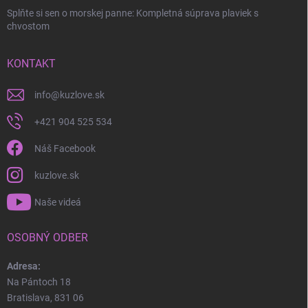
Splňte si sen o morskej panne: Kompletná súprava plaviek s
chvostom
KONTAKT
info
@
kuzlove.sk
+421 904 525 534
Náš Facebook
kuzlove.sk
Naše videá
OSOBNÝ ODBER
Adresa:
Na Pántoch 18
Bratislava, 831 06