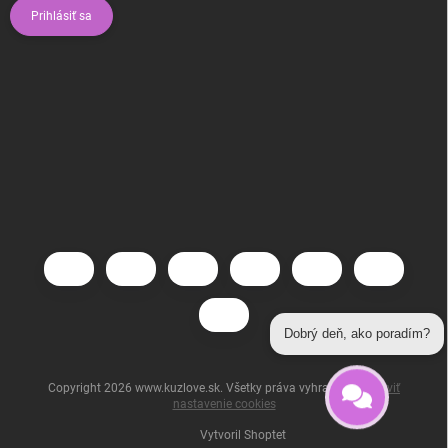
Prihlásiť sa
Dobrý deň, ako poradím?
Copyright 2026
www.kuzlove.sk
. Všetky práva vyhradené.
Upraviť
nastavenie cookies
Vytvoril Shoptet