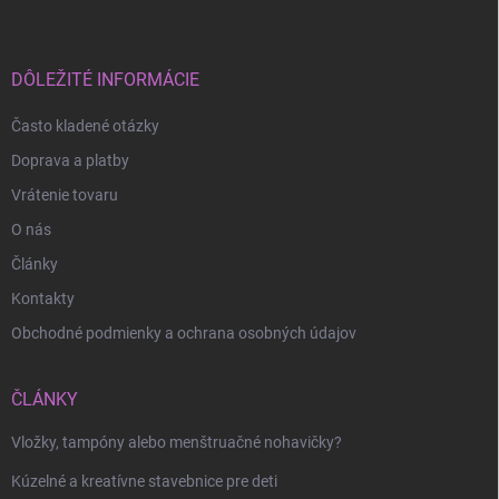
p
ä
t
i
DÔLEŽITÉ INFORMÁCIE
e
Často kladené otázky
Doprava a platby
Vrátenie tovaru
O nás
Články
Kontakty
Obchodné podmienky a ochrana osobných údajov
ČLÁNKY
Odoslať
Vložky, tampóny alebo menštruačné nohavičky?
Kúzelné a kreatívne stavebnice pre deti