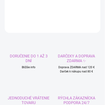
Okrasný nápis Happy Birthday balóny na oslavu či párty
DETAILNÉ INFORMÁCIE
OPÝTAŤ SA
STRÁŽIŤ
DORUČENIE DO 1 AŽ 3
DARČEKY A DOPRAVA
DNÍ
ZDARMA ✨
Bližšie info
Doprava ZDARMA nad 120 €
Darček k nákupu nad 80 €
JEDNODUCHÉ VRÁTENIE
RÝCHLA ZÁKAZNÍCKA
TOVARU
PODPORA 24/7