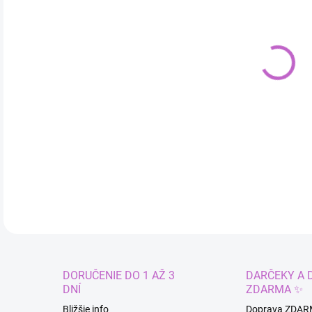
cena
MÔŽ
DO:
10.
Okra
DETA
DORUČENIE DO 1 AŽ 3
DARČEKY A 
DNÍ
ZDARMA ✨
Bližšie info
Doprava ZDAR