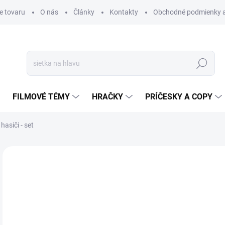
e tovaru
O nás
Články
Kontakty
Obchodné podmienky a
Hľadať
FILMOVÉ TÉMY
HRAČKY
PRÍČESKY A COPY
hasiči - set
Neohodnotené
Podrobnosti hodnotenia
€
€4,
Jedn
SK