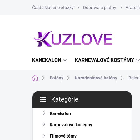
Prejsť
Často kladené otázky
Doprava a platby
Vráteni
na
obsah
KANEKALON
KARNEVALOVÉ KOSTÝMY
Domov
Balóny
Narodeninové balóny
Balón 
B
Kategórie
o
Preskočiť
č
kategórie
n
Kanekalon
ý
Karnevalové kostýmy
p
a
Filmové témy