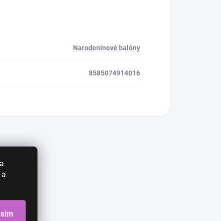
Narodeninové balóny
8585074914016
 a
 a
asím