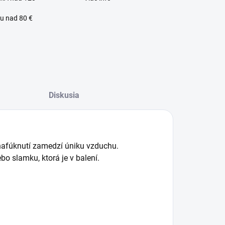
u nad 80 €
lný zákaznícky servis
Diskusia
 nafúknutí zamedzí úniku vzduchu.
o slamku, ktorá je v balení.