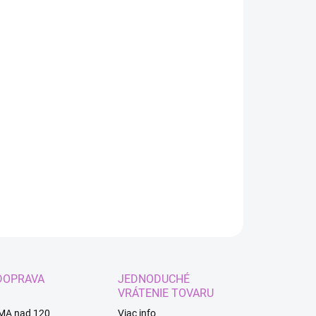
:
EME DORUČIŤ
8.2026
−
+
Pridať do košíka
sný balón na oslavu či párty s nápisom Happy Birthday
ILNÉ INFORMÁCIE
OPÝTAŤ SA
STRÁŽIŤ
DOPRAVA
JEDNODUCHÉ
VRÁTENIE TOVARU
MA nad 120
Viac info