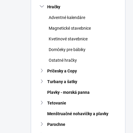
n
Hračky
e
l
Adventné kalendáre
Magnetické stavebnice
Kvetinové stavebnice
Domčeky pre bábiky
Ostatné hračky
Príčesky a Copy
Turbany a šatky
Plavky - morská panna
Tetovanie
Menštruačné nohavičky a plavky
Parochne