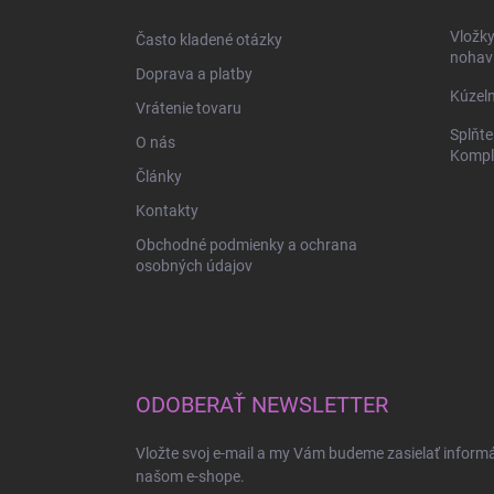
t
i
Vložk
Často kladené otázky
e
nohav
Doprava a platby
Kúzeln
Vrátenie tovaru
Splňte
O nás
Komple
Články
Kontakty
Obchodné podmienky a ochrana
osobných údajov
ODOBERAŤ NEWSLETTER
Vložte svoj e-mail a my Vám budeme zasielať inform
našom e-shope.