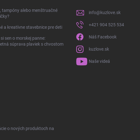
y, tampóny alebo menštruačné
info
@
kuzlove.sk
ičky?
+421 904 525 534
é a kreatívne stavebnice pre deti
Náš Facebook
 si sen o morskej panne:
tná súprava plaviek s chvostom
kuzlove.sk
Naše videá
ácie o nových produktoch na