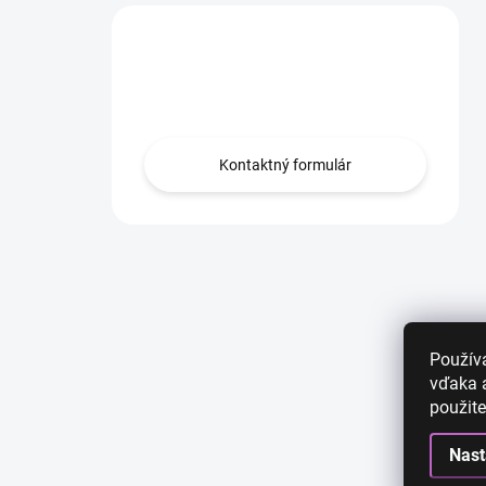
Máte otázku?
Obráťte sa na nás.
Kontaktný formulár
Použív
vďaka a
použite
Nast