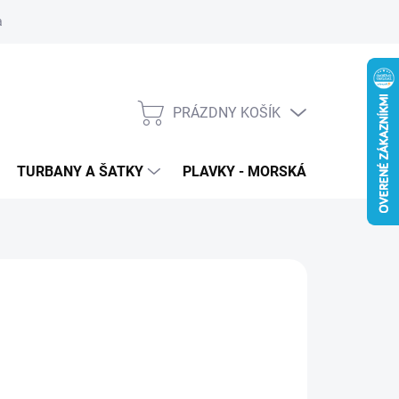
 ochrana osobných údajov
PRÁZDNY KOŠÍK
NÁKUPNÝ
KOŠÍK
TURBANY A ŠATKY
PLAVKY - MORSKÁ PANNA
T
12
€5,90
80 bez DPH
otková
LADOM