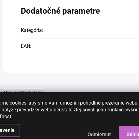
Dodatočné parametre
Kategória
:
EAN
:
High-contrast mode
ame cookies, aby sme Vám umožnili pohodlné prezeranie webu
nalýze prevádzky webu neustále zlepšovali jeho funkcie, výkon
ľnosť.
avenie
Odmietnuť
Súhl