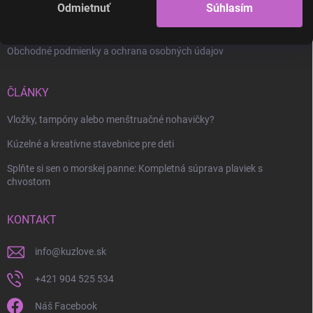
Odmietnuť
Súhlasím
Články
Kontakty
Obchodné podmienky a ochrana osobných údajov
ČLÁNKY
Vložky, tampóny alebo menštruačné nohavičky?
Kúzelné a kreatívne stavebnice pre deti
Splňte si sen o morskej panne: Kompletná súprava plaviek s
chvostom
KONTAKT
info
@
kuzlove.sk
+421 904 525 534
Náš Facebook