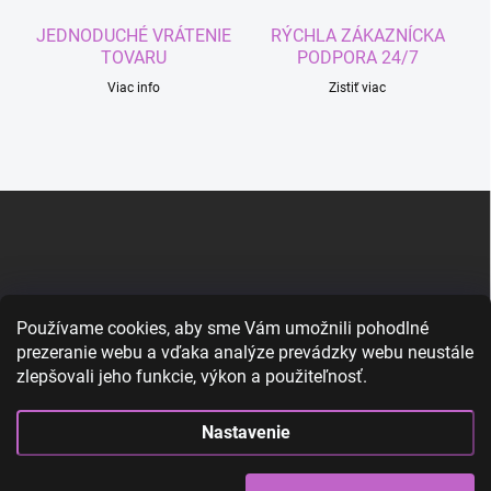
JEDNODUCHÉ VRÁTENIE
RÝCHLA ZÁKAZNÍCKA
TOVARU
PODPORA 24/7
Viac info
Zistiť viac
Z
á
p
ä
t
i
DÔLEŽITÉ INFORMÁCIE
Používame cookies, aby sme Vám umožnili pohodlné
e
prezeranie webu a vďaka analýze prevádzky webu neustále
Často kladené otázky
zlepšovali jeho funkcie, výkon a použiteľnosť.
Doprava a platby
Nastavenie
Vrátenie tovaru
O nás