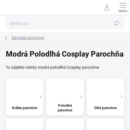
Prejsť
na
Kúzelný zákaznícky servis
obsah
Hľadať
Dámske parochne
Modrá Polodlhá Cosplay Parochňa
Tu nájdete všetky modré polodlhé Cosplay parochne
Polodlhé
Krátke parochne
Dlhé parochne
parochne