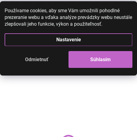
Používame cookies, aby sme Vám umožnili pohodlné
prezeranie webu a vďaka analýze prevádzky webu neustále
zlepšovali jeho funkcie, výkon a použiteľnosť.
High-contrast mode
Nastavenie
Odmietnuť
Súhlasím
AKCIA
AKCIA
Menštruačné nohavičky -
Menštruačné noha