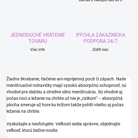
Darček k nákupu nad 80 €
JEDNODUCHÉ VRÁTENIE
RÝCHLA ZÁKAZNÍCKA
TOVARU
PODPORA 24/7
Viac info
Zistiť viac
Žiadne škrabanie, tlačenie ani nepríjemný pocit či zápach. Naše
menštruačné nohavičky majú vysokú absorpčnú schopnosť, sú
vhodné pre slabšiu a stredne silnú menštruáciu. Sú vhodné aj
počas noci a ležanie na chrbte už nie je „rizikom“ – absorpčná
plocha smeruje až hore ku krížom takže pohltí všetko aj počas
ležania na chrbte.
Vyskúšajte a neoľutujete. Veľkosti sedia správne, objednajte
veľkosť, ktorú bežne nosíte.