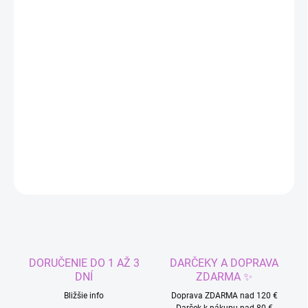
MÔŽEME DORUČIŤ DO:
ZVOĽTE VARIANT
−
+
Pridať do košíka
Cíťte sa pohodlne a bezpečne aj počas vašich dní. Menštruačné
nohavičky pre slabšiu a strednú silnú menštruáciu.
DETAILNÉ INFORMÁCIE
OPÝTAŤ SA
STRÁŽIŤ
DORUČENIE DO 1 AŽ 3
DARČEKY A DOPRAVA
DNÍ
ZDARMA ✨
Bližšie info
Doprava ZDARMA nad 120 €