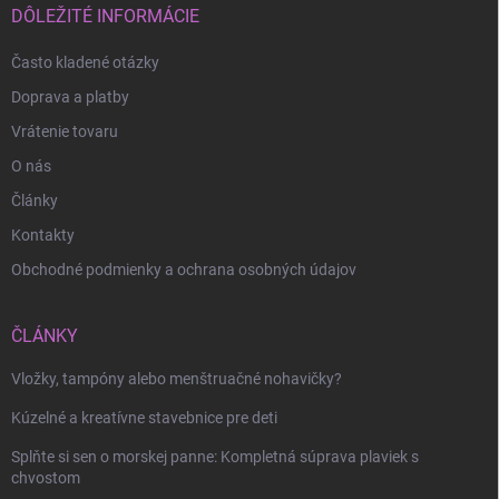
i
DÔLEŽITÉ INFORMÁCIE
e
Často kladené otázky
Doprava a platby
Odoslať
Vrátenie tovaru
O nás
Články
Kontakty
Obchodné podmienky a ochrana osobných údajov
ČLÁNKY
Vložky, tampóny alebo menštruačné nohavičky?
Kúzelné a kreatívne stavebnice pre deti
Splňte si sen o morskej panne: Kompletná súprava plaviek s
chvostom