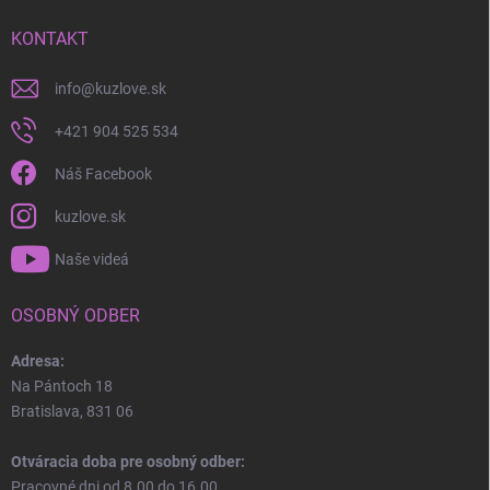
KONTAKT
info
@
kuzlove.sk
+421 904 525 534
Náš Facebook
kuzlove.sk
Naše videá
OSOBNÝ ODBER
Adresa:
Na Pántoch 18
Bratislava, 831 06
Otváracia doba pre osobný odber:
Pracovné dni od 8.00 do 16.00