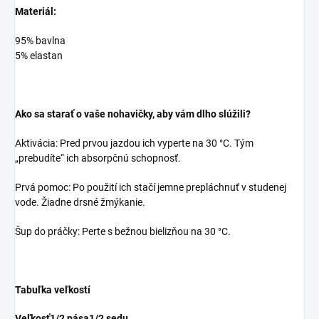
Materiál:
95% bavlna
5% elastan
Ako sa starať o vaše nohavičky, aby vám dlho slúžili?
Aktivácia: Pred prvou jazdou ich vyperte na 30 °C. Tým
„prebudíte“ ich absorpčnú schopnosť.
Prvá pomoc: Po použití ich stačí jemne prepláchnuť v studenej
vode. Žiadne drsné žmýkanie.
Šup do práčky: Perte s bežnou bielizňou na 30 °C.
Tabuľka veľkostí
Veľkosť
1/2 pása
1/2 sedu