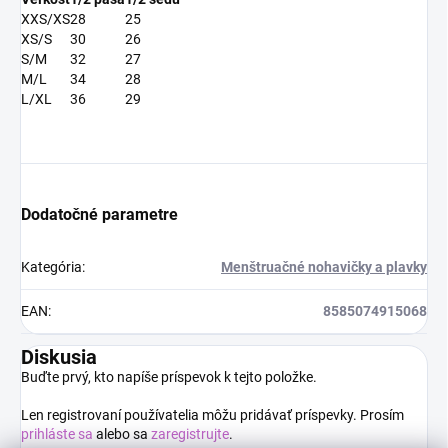
XXS/XS
28
25
XS/S
30
26
S/M
32
27
M/L
34
28
L/XL
36
29
Dodatočné parametre
Kategória
:
Menštruačné nohavičky a plavky
EAN
:
8585074915068
Diskusia
Buďte prvý, kto napíše príspevok k tejto položke.
Len registrovaní používatelia môžu pridávať príspevky. Prosím
prihláste sa
alebo sa
zaregistrujte
.