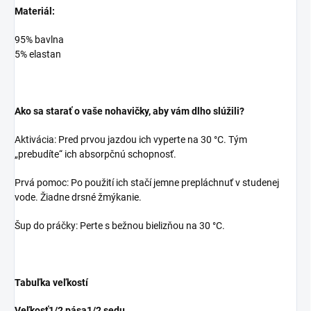
Materiál:
95% bavlna
5% elastan
Ako sa starať o vaše nohavičky, aby vám dlho slúžili?
Aktivácia: Pred prvou jazdou ich vyperte na 30 °C. Tým
„prebudíte“ ich absorpčnú schopnosť.
Prvá pomoc: Po použití ich stačí jemne prepláchnuť v studenej
vode. Žiadne drsné žmýkanie.
Šup do práčky: Perte s bežnou bielizňou na 30 °C.
Tabuľka veľkostí
Veľkosť
1/2 pása
1/2 sedu