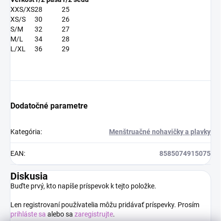
XXS/XS
28
25
XS/S
30
26
S/M
32
27
M/L
34
28
L/XL
36
29
Dodatočné parametre
Kategória
:
Menštruačné nohavičky a plavky
EAN
:
8585074915075
Diskusia
Buďte prvý, kto napíše príspevok k tejto položke.
Len registrovaní používatelia môžu pridávať príspevky. Prosím
prihláste sa
alebo sa
zaregistrujte
.