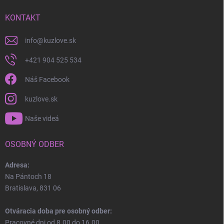
KONTAKT
info
@
kuzlove.sk
+421 904 525 534
Náš Facebook
kuzlove.sk
Naše videá
OSOBNÝ ODBER
Adresa:
Na Pántoch 18
Bratislava, 831 06
Otváracia doba pre osobný odber:
Pracovné dni od 8.00 do 16.00