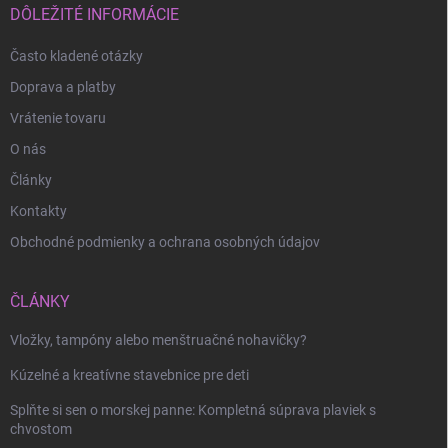
i
DÔLEŽITÉ INFORMÁCIE
e
Často kladené otázky
Doprava a platby
Odoslať
Vrátenie tovaru
O nás
Články
Kontakty
Obchodné podmienky a ochrana osobných údajov
ČLÁNKY
Vložky, tampóny alebo menštruačné nohavičky?
Kúzelné a kreatívne stavebnice pre deti
Splňte si sen o morskej panne: Kompletná súprava plaviek s
chvostom