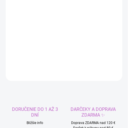
MÔŽEME DORUČIŤ DO:
ZVOĽTE VARIANT
−
+
Pridať do košíka
Cíťte sa pohodlne a bezpečne aj počas vašich dní. Menštruačné
nohavičky pre slabšiu a strednú silnú menštruáciu.
DETAILNÉ INFORMÁCIE
OPÝTAŤ SA
STRÁŽIŤ
DORUČENIE DO 1 AŽ 3
DARČEKY A DOPRAVA
DNÍ
ZDARMA ✨
Bližšie info
Doprava ZDARMA nad 120 €