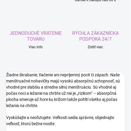
Darček k nákupu nad 80 €
JEDNODUCHÉ VRÁTENIE
RÝCHLA ZÁKAZNÍCKA
TOVARU
PODPORA 24/7
Viac info
Zistiť viac
Žiadne škrabanie, tlačenie ani nepríjemný pocit či zápach. Naše
menštruačné nohavičky majú vysokú absorpčnú schopnosť, sú
vhodné pre slabšiu a stredne silnú menštruáciu. Sú vhodné aj
počas noci a ležanie na chrbte už nie je „rizikom“ – absorpčná
plocha smeruje až hore ku krížom takže pohltí všetko aj počas
ležania na chrbte.
Vyskúšajte a neoľutujete. Veľkosti sedia správne, objednajte
veľkosť, ktorú bežne nosíte.