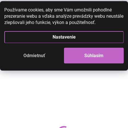
Používame cookies, aby sme Vám umožnili pohodlné
prezeranie webu a vďaka analýze prevádzky webu neustále
zlepšovali jeho funkcie, výkon a použiteľnosť.
High-contrast mode
Nastavenie
Odmietnuť
Súhlasím
AKCIA
AKCIA
Menštruačné nohavičky -
Menštruačné noha