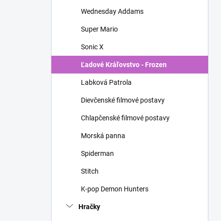
n
Wednesday Addams
e
l
Super Mario
Sonic X
Ľadové Kráľovstvo - Frozen
Labková Patrola
Dievčenské filmové postavy
Chlapčenské filmové postavy
Morská panna
Spiderman
Stitch
K-pop Demon Hunters
Hračky