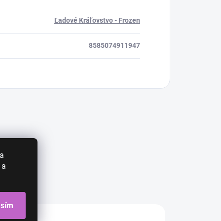
Ľadové Kráľovstvo - Frozen
8585074911947
 a
 a
asím