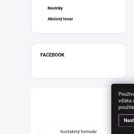
Novinky
Akciový tovar
FACEBOOK
Použív
Máte otázku?
vďaka a
použite
Obráťte sa na nás.
Nast
Kontaktný formulár