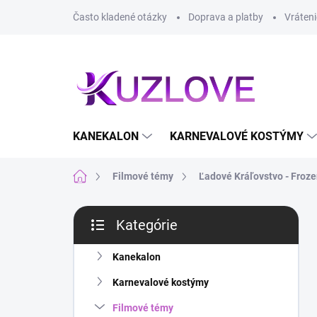
Prejsť
Často kladené otázky
Doprava a platby
Vráteni
na
obsah
KANEKALON
KARNEVALOVÉ KOSTÝMY
Domov
Filmové témy
Ľadové Kráľovstvo - Froz
B
Kategórie
o
Preskočiť
č
kategórie
n
Kanekalon
ý
Karnevalové kostýmy
p
a
Filmové témy