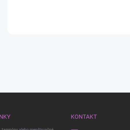
princezné Elza z
Frozen.
Detail
Detail
NKY
KONTAKT
y, tampóny alebo menštruačné