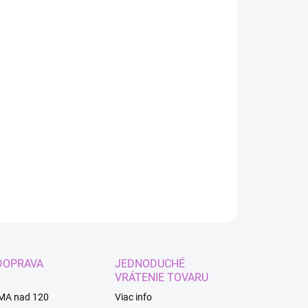
:
IANT
EME DORUČIŤ DO:
10.8.2026
−
+
Pridať do košíka
 pre princezné
ILNÉ INFORMÁCIE
OPÝTAŤ SA
STRÁŽIŤ
DOPRAVA
JEDNODUCHÉ
VRÁTENIE TOVARU
MA nad 120
Viac info