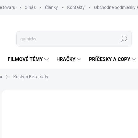
e tovaru
O nás
Články
Kontakty
Obchodné podmienky a
Hľadať
FILMOVÉ TÉMY
HRAČKY
PRÍČESKY A COPY
en
Kostým Elza - šaty
Neohodnotené
Podrobnosti hodnotenia
€
€28
Jedn
SK