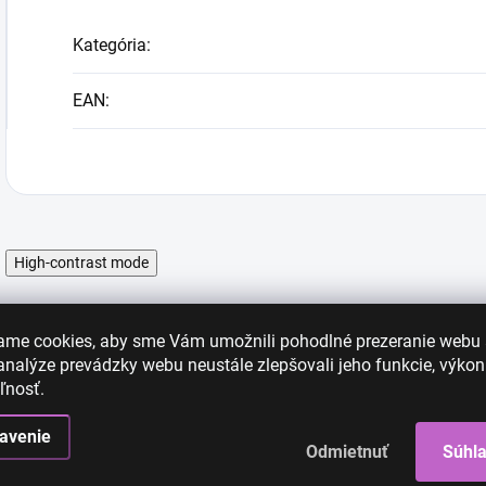
Kategória
:
EAN
:
High-contrast mode
ame cookies, aby sme Vám umožnili pohodlné prezeranie webu
nalýze prevádzky webu neustále zlepšovali jeho funkcie, výkon
ľnosť.
avenie
Odmietnuť
Súhl