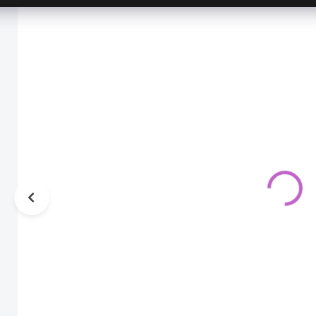
AKCIA
AKCIA
AK
Luxusné
Šaty - Elza z
šaty - Elza z
Frozen
Frozen
39,00 €
45,00 €
26,00 €
29,00 €
21,14 € bez
23,58 € bez
DPH
DPH
SKLADOM
SKLADOM
Šaty pre
Luxusné
princezné Elza z
slávnostné šaty s
Frozen.
flitrami pre