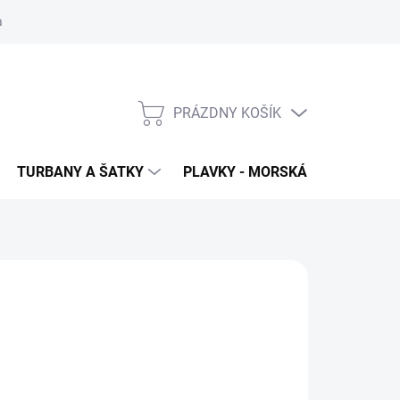
 ochrana osobných údajov
PRÁZDNY KOŠÍK
NÁKUPNÝ
KOŠÍK
TURBANY A ŠATKY
PLAVKY - MORSKÁ PANNA
T
45
€35
,46 bez DPH
otková
LADOM