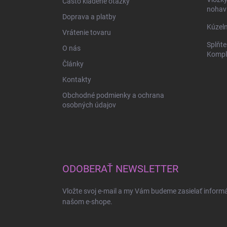
Často kladené otázky
e
nohav
Doprava a platby
Kúzeln
Vrátenie tovaru
Splňte
O nás
Komple
Články
Kontakty
Obchodné podmienky a ochrana
osobných údajov
ODOBERAŤ NEWSLETTER
Vložte svoj e-mail a my Vám budeme zasielať inform
našom e-shope.