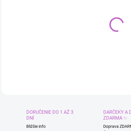
cena
VAR
MÔŽ
Šaty
DETA
DORUČENIE DO 1 AŽ 3
DARČEKY A 
DNÍ
ZDARMA ✨
Bližšie info
Doprava ZDAR