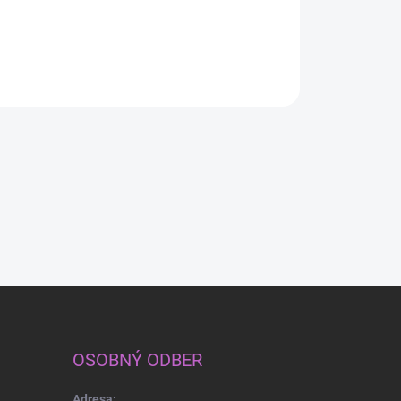
princezné Elza z
Frozen.
Detail
Detail
Detail
OSOBNÝ ODBER
Adresa: