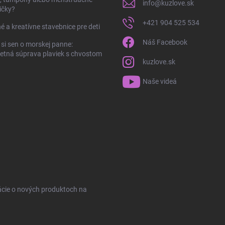
info
@
kuzlove.sk
ičky?
+421 904 525 534
é a kreatívne stavebnice pre deti
Náš Facebook
 si sen o morskej panne:
tná súprava plaviek s chvostom
kuzlove.sk
Naše videá
ácie o nových produktoch na